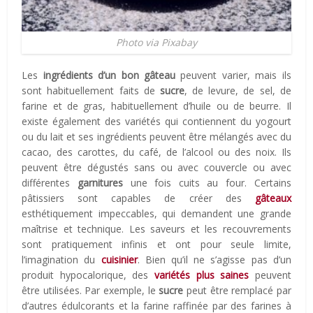
Photo via Pixabay
Les
ingrédients d’un bon gâteau
peuvent varier, mais ils
sont habituellement faits de
sucre
, de levure, de sel, de
farine et de gras, habituellement d’huile ou de beurre. Il
existe également des variétés qui contiennent du yogourt
ou du lait et ses ingrédients peuvent être mélangés avec du
cacao, des carottes, du café, de l’alcool ou des noix. Ils
peuvent être dégustés sans ou avec couvercle ou avec
différentes
garnitures
une fois cuits au four. Certains
pâtissiers sont capables de créer des
gâteaux
esthétiquement impeccables, qui demandent une grande
maîtrise et technique. Les saveurs et les recouvrements
sont pratiquement infinis et ont pour seule limite,
l’imagination du
cuisinier
. Bien qu’il ne s’agisse pas d’un
produit hypocalorique, des
variétés plus saines
peuvent
être utilisées. Par exemple, le
sucre
peut être remplacé par
d’autres édulcorants et la farine raffinée par des farines à