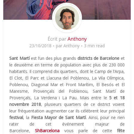
Écrit par
Anthony
23/10/2018
par
Anthony
3 min read
Sant Martí
est l’un des plus grands
districts de Barcelone
et
le deuxième en terme de population avec plus de 230 000
habitants. Il comprend dix quartiers, dont le Camp de l’Arpa,
El Clot, El Parc et Llacuna del Poblenou, La Vila Olímpica,
Poblenou, Diagonal Mar et Front Marítim, El Besós et El
Maresme, Provençals del Poblenou, Sant Martí de
Provençals, La Verdena i La Pau. Mais entre le
5 et 18
novembre 2018
, plusieurs quartiers de ce district voient
leur fréquentation augmenter car ils célèbrent leur principal
festival
, la
Fiesta Mayor de Sant Martí
. Ainsi, pour ne rien
rater de cet événement majeur de
Barcelone,
ShBarcelona
vous parle de cette
fête