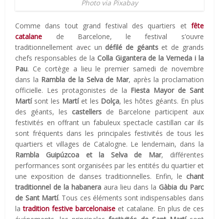
Photo via Pixabay
Comme dans tout grand festival des quartiers et
fête
catalane
de Barcelone, le festival s’ouvre
traditionnellement avec un
défilé de géants
et de grands
chefs responsables de la
Colla Gigantera de la Verneda i la
Pau
. Ce cortège a lieu le premier samedi de novembre
dans la
Rambla de la Selva de Mar
, après la proclamation
officielle. Les protagonistes de la
Fiesta Mayor de Sant
Martí
sont les
Martí
et les
Dolça
, les hôtes géants. En plus
des géants, les
castellers
de Barcelone participent aux
festivités en offrant un fabuleux spectacle castillan car ils
sont fréquents dans les principales festivités de tous les
quartiers et villages de Catalogne. Le lendemain, dans la
Rambla Guipúzcoa et la Selva de Mar
, différentes
performances sont organisées par les entités du quartier et
une exposition de danses traditionnelles. Enfin, le
chant
traditionnel de la habanera
aura lieu dans la
Gàbia du Parc
de Sant Martí
. Tous ces éléments sont indispensables dans
la
tradition festive barcelonaise
et catalane. En plus de ces