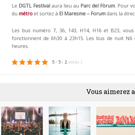
Le
DGTL Festival
aura lieu au
Parc del Fòrum
. Pour v
du
métro
et sortez à
El Maresme – Forum
dans la dire
Les bus numéro 7, 36, 143, H14, H16 et B23, vous 
fonctionnent de 6h30 à 23h15. Les bus de nuit N6 
heures.
5
/
5
(
2
votes
)
Vous aimerez a