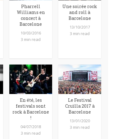
Pharrell
Une soirée rock
Williams en
and roll à
concert à
Barcelone
Barcelone
13/10/2017
10/03/2016
3 min read
3 min read
En été, les
Le Festival
festivals sont
Cruïlla 2017 à
rock à Barcelone
Barcelone
!
13/01/2020
04/07/2018
3 min read
3 min read