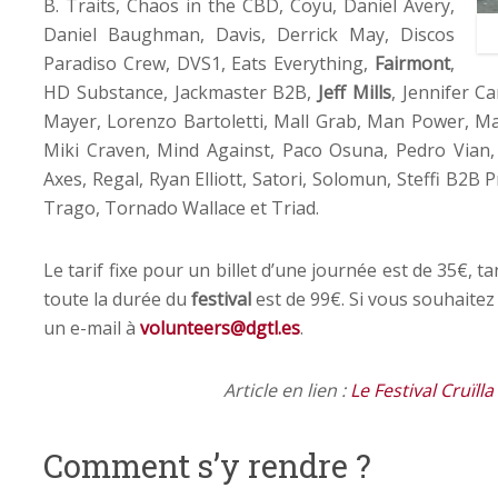
B. Traits, Chaos in the CBD, Coyu, Daniel Avery,
Daniel Baughman, Davis, Derrick May, Discos
Paradiso Crew, DVS1, Eats Everything,
Fairmont
,
HD Substance, Jackmaster B2B,
Jeff Mills
, Jennifer C
Mayer, Lorenzo Bartoletti, Mall Grab, Man Power, Ma
Miki Craven, Mind Against, Paco Osuna, Pedro Vian
Axes, Regal, Ryan Elliott, Satori, Solomun, Steffi B2B
Trago, Tornado Wallace et Triad.
Le tarif fixe pour un billet d’une journée est de 35€, t
toute la durée du
festival
est de 99€. Si vous souhaitez
un e-mail à
volunteers@dgtl.es
.
Article en lien :
Le Festival Cruïll
Comment s’y rendre ?