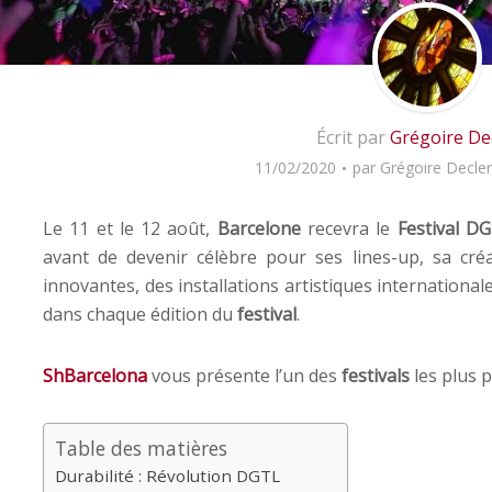
Écrit par
Grégoire De
11/02/2020
par
Grégoire Decle
Le 11 et le 12 août,
Barcelone
recevra le
Festival D
avant de devenir célèbre pour ses lines-up, sa créat
innovantes, des installations artistiques international
dans chaque édition du
festival
.
ShBarcelona
vous présente l’un des
festivals
les plus p
Table des matières
Durabilité : Révolution DGTL