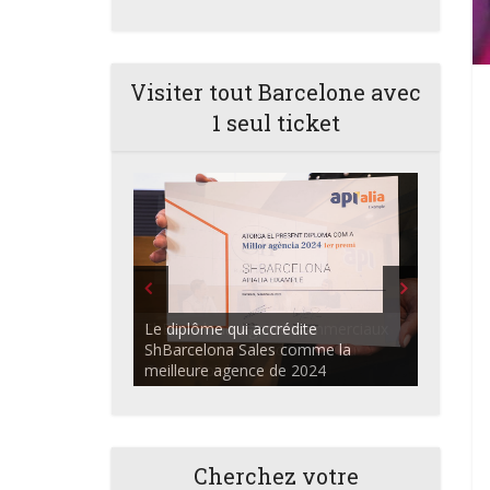
Visiter tout Barcelone avec
1 seul ticket
ShBarcelona Agents commerciaux
discutant dans l'auditorium du
Centre Apialia
Cherchez votre