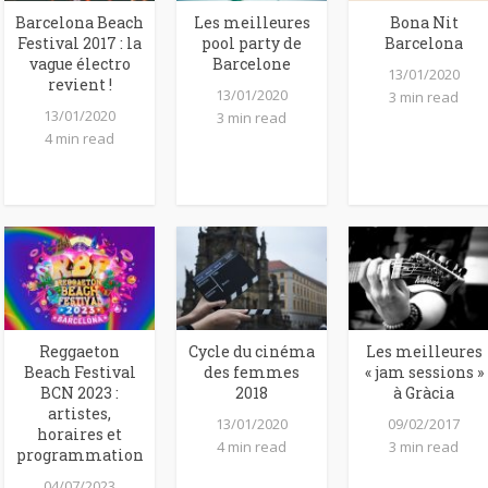
Barcelona Beach
Les meilleures
Bona Nit
Festival 2017 : la
pool party de
Barcelona
vague électro
Barcelone
13/01/2020
revient !
13/01/2020
3 min read
13/01/2020
3 min read
4 min read
Reggaeton
Cycle du cinéma
Les meilleures
Beach Festival
des femmes
« jam sessions »
BCN 2023 :
2018
à Gràcia
artistes,
13/01/2020
09/02/2017
horaires et
4 min read
3 min read
programmation
04/07/2023