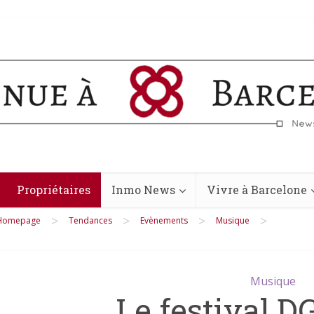
Propriétaires
Inmo News
Vivre à Barcelone
>
>
>
>
Homepage
Tendances
Evènements
Musique
Musique
Le festival D