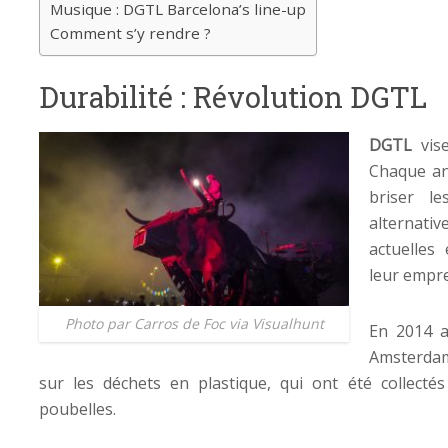
Musique : DGTL Barcelona’s line-up
Comment s’y rendre ?
Durabilité : Révolution DGTL
DGTL
vise
Chaque an
briser l
alternati
actuelles 
leur empre
Photo par Carros de Foc via Visualhunt
En 2014 a
Amsterdam
sur les déchets en plastique, qui ont été collecté
poubelles.