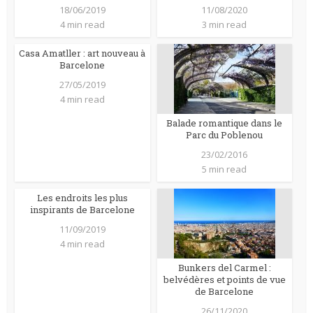
18/06/2019
11/08/2020
4 min read
3 min read
Casa Amatller : art nouveau à
Barcelone
27/05/2019
4 min read
Balade romantique dans le
Parc du Poblenou
23/02/2016
5 min read
Les endroits les plus
inspirants de Barcelone
11/09/2019
4 min read
Bunkers del Carmel :
belvédères et points de vue
de Barcelone
26/11/2020