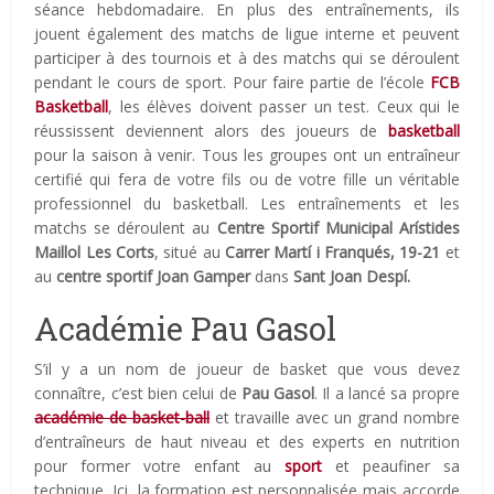
séance hebdomadaire. En plus des entraînements, ils
jouent également des matchs de ligue interne et peuvent
participer à des tournois et à des matchs qui se déroulent
pendant le cours de sport. Pour faire partie de l’école
FCB
Basketball
, les élèves doivent passer un test. Ceux qui le
réussissent deviennent alors des joueurs de
basketball
pour la saison à venir. Tous les groupes ont un entraîneur
certifié qui fera de votre fils ou de votre fille un véritable
professionnel du basketball. Les entraînements et les
matchs se déroulent au
Centre Sportif Municipal Arístides
Maillol Les Corts
, situé au
Carrer Martí i Franqués, 19-21
et
au
centre sportif Joan Gamper
dans
Sant Joan Despí.
Académie Pau Gasol
S’il y a un nom de joueur de basket que vous devez
connaître, c’est bien celui de
Pau Gasol
. Il a lancé sa propre
académie de basket-ball
et travaille avec un grand nombre
d’entraîneurs de haut niveau et des experts en nutrition
pour former votre enfant au
sport
et peaufiner sa
technique. Ici, la formation est personnalisée mais accorde