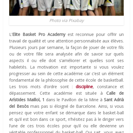
Photo via Pixabay
L’
Elite Basket Pro Academy
est reconnue pour offrir un
travail de qualité et une attention personnalisée aux élèves.
Plusieurs jours par semaine, la façon de jouer de votre fils
ou de votre fille sera analysée afin de savoir sur quels
aspects il ou elle doit s’améliorer et quelles sont ses
habiletés. La motivation est importante si vous voulez
progresser au sein de cette académie car c’est un élément
fondamental de la philosophie de cette école de basketball.
Les trois mots d’ordre sont :
discipline
, constance et
dépassement. Cette académie est située à
Calle de
Arístides Maillol, 1
dans le Pavillon de la Mine à
Sant Adrià
del Besòs
mais pas si éloigné de Barcelone. Ainsi, s
i vous
pensez que votre enfant se démarque dans le basket-ball
et qu’il est bon dans ce sport, n’hésitez pas à le diriger vers
l’une de ces trois écoles pour qu’il ou elle devienne un
véritable professionnel du basket-ball. Qui sait, vous avez