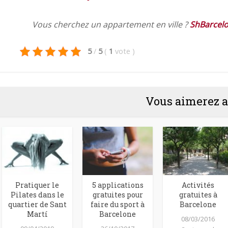
Vous cherchez un appartement en ville ?
ShBarcel
5
/
5
(
1
vote
)
Vous aimerez a
Pratiquer le
5 applications
Activités
Pilates dans le
gratuites pour
gratuites à
quartier de Sant
faire du sport à
Barcelone
Martí
Barcelone
08/03/2016