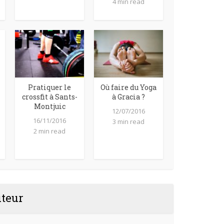
4 min read
Pratiquer le
Où faire du Yoga
crossfit à Sants-
à Gracia ?
Montjuic
12/07/2016
16/11/2016
3 min read
2 min read
uteur