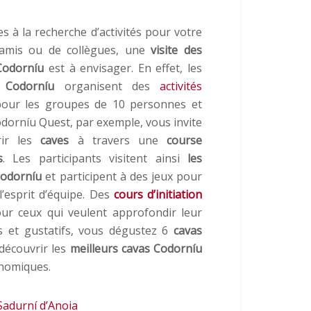
es à la recherche d’activités pour votre
amis ou de collègues, une
visite des
Codorníu
est à envisager. En effet, les
 Codorníu
organisent des
activités
pour les groupes de 10 personnes et
odorníu Quest, par exemple, vous invite
rir les
caves
à travers une
course
s
. Les participants visitent ainsi
les
Codorníu
et participent à des jeux pour
l’esprit d’équipe. Des
cours d’initiation
r ceux qui veulent approfondir leur
ifs et gustatifs, vous dégustez 6
cavas
découvrir les
meilleurs cavas Codorníu
nomiques.
Sadurní d’Anoia