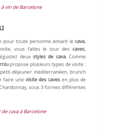
 à vin de Barcelone
íu
e pour toute personne aimant le
cava
,
visite, vous faites le tour des
caves
,
 dégustez deux
styles de cava
. Comme
rníu
propose plusieurs types de visite :
 petit-déjeuner méditerranéen, brunch
e faire une
visite des caves
en plus de
 Chardonnay, sous 3 formes différentes
t de cava à Barcelone