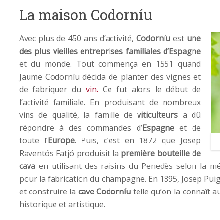
La maison Codorníu
Avec plus de 450 ans d’activité,
Codorníu
est
une
des plus vieilles entreprises familiales d’Espagne
et du monde. Tout commença en 1551 quand
Jaume Codorníu décida de planter des vignes et
de fabriquer du
vin.
Ce fut alors le début de
l’activité familiale. En produisant de nombreux
vins de qualité, la famille de
viticulteurs
a dû
répondre à des commandes d’
Espagne
et de
toute l’
Europe
. Puis, c’est en 1872 que Josep
Raventós Fatjó produisit la
première bouteille de
cava
en utilisant des raisins du Penedès selon la mé
pour la fabrication du champagne. En 1895, Josep Puig
et construire la
cave
Codorníu
telle qu’on la connaît 
historique et artistique.