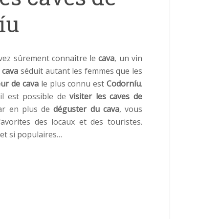
íu
evez sûrement connaître le
cava
, un vin
e
cava
séduit autant les femmes que les
ur de cava
le plus connu est
Codorníu
.
’il est possible de
visiter les caves de
car en plus de
déguster du cava
, vous
avorites des locaux et des touristes.
 et si populaires…