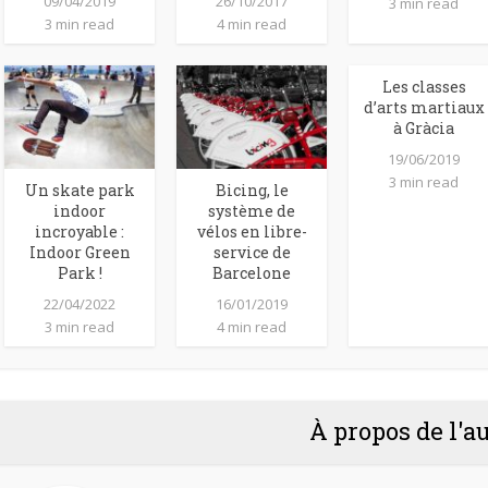
09/04/2019
26/10/2017
3 min read
3 min read
4 min read
Les classes
d’arts martiaux
à Gràcia
19/06/2019
3 min read
Un skate park
Bicing, le
indoor
système de
incroyable :
vélos en libre-
Indoor Green
service de
Park !
Barcelone
22/04/2022
16/01/2019
3 min read
4 min read
À propos de l'a