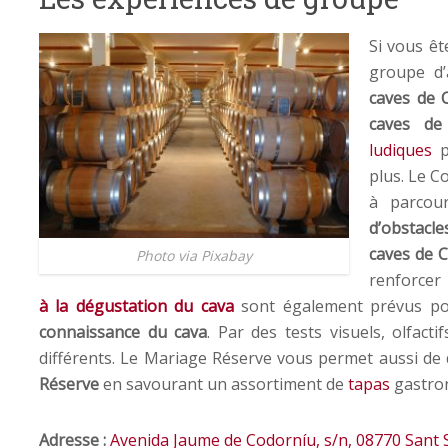
Si vous êt
groupe d’
caves de 
caves de
ludiques
plus. Le C
à parcou
d’obstacle
caves de 
Photo via Pixabay
renforcer 
à la dégustation du cava
sont également prévus pou
connaissance du cava
. Par des tests visuels, olfact
différents. Le Mariage Réserve vous permet aussi de 
Réserve
en savourant un assortiment de
tapas
gastro
Adresse :
Avenida Jaume de Codorníu, s/n, 08770 Sant 