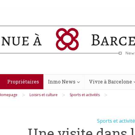
Propriétaires
Inmo News
Vivre à Barcelone
>
>
>
Homepage
Loisirs et culture
Sports et activités
Sports et activit
Une visite dans 