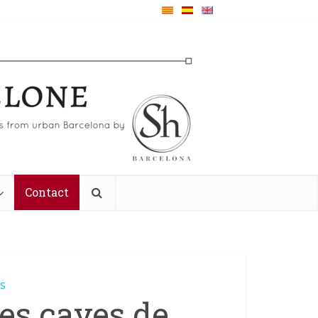
Contact
és
les caves de