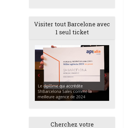
Visiter tout Barcelone avec
1 seul ticket
ShBarcelona Agents commerciaux
discutant dans l'auditorium du
Centre Apialia
Cherchez votre