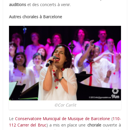
auditions
et des concerts à venir.
Autres chorales à Barcelone
©Cor Carlit
Le
Conservatoire Municipal de Musique de Barcelone
(
110-
112 Carrer del Bruc
) a mis en place une
chorale
ouverte à