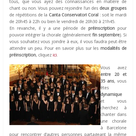
tous, que vous ayez des connaissances en matière de
chant ou non. Vous pouvez rejoindre l’un des
deux groupes
de répétitions de la
Canta Conservatori Coral
: soit le mardi
de 20h45 à 22h ou bien le vendredi de 20h30 à 21h45.
En revanche, il y a une période de
préinscription
pour
pouvoir intégrer la chorale (généralement
fin septembre
). Si
vous souhaitez vous joindre à eux, il vous faudra peut-être
attendre un peu. Pour en savoir plus sur les
modalités de
préinscription
, cliquez
ici
.
Vous avez
entre 20 et
35 ans
, vous
êtes
dynamique
et vous
cherchez à
chanter dans
une chorale
à Barcelone
pour rencontrer d’autres personnes partageant la même