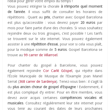
l’idéal pour gérer votre emploi du temps !
Vous pouvez intégrer la chorale
à n’importe quel moment
de l’année
. Il vous suffit de consulter les horaires de
répétitions . Quant au
prix
, chanter avec Gospel Barcelona
est plus qu’accessible : vous devrez payer
20 euros
par
mois pour faire partie d’une des chorales. Si vous souhaitez
rejoindre deux ou trois groupes, c’est possible ! Les tarifs
se trouvent sur le site internet. Vous pouvez également
assister à une
répétition d’essai
, pour voir si cela vous plaît,
pour la modique somme de
5 euros
. Gospel Barcelona se
trouve au
99 carrer de Villarroel
.
Pour chanter du gospel à Barcelone, vous pouvez
également rejoindre
Cor Carlit Góspel
, qui répète dans
l’École Municipale de Musique de l’Eixample Joan Manel
Serrat (
368 carrer de Sardenya
). Tenez-vous bien : il s’agit là
du
plus ancien chœur de gospel d’Espagne
! Evidemment, il
est plus compliqué d’y entrer. Pour en être membre, vous
devez avoir acquis certaines
compétences vocales et
musicales
. Consultez régulièrement leur site internet pour
vous tenir au courant des dates de leurs prochaines