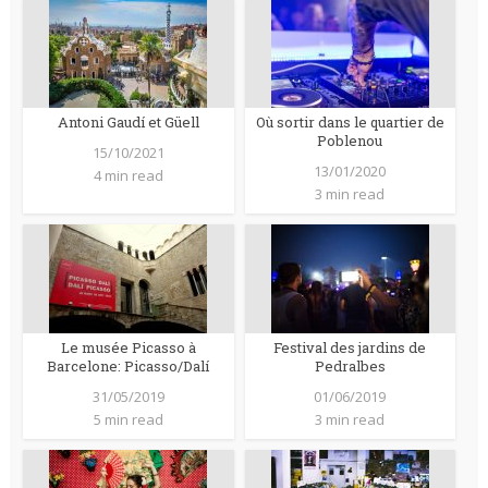
Antoni Gaudí et Güell
Où sortir dans le quartier de
Poblenou
15/10/2021
13/01/2020
4 min read
3 min read
Le musée Picasso à
Festival des jardins de
Barcelone: Picasso/Dalí
Pedralbes
31/05/2019
01/06/2019
5 min read
3 min read