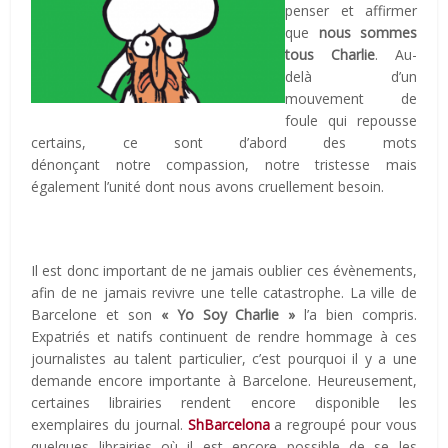
penser et affirmer
que
nous sommes
tous Charlie
. Au-
delà d’un
mouvement de
foule qui repousse
certains, ce sont d’abord des mots
dénonçant notre compassion, notre tristesse mais
également l’unité dont nous avons cruellement besoin.
Il est donc important de ne jamais oublier ces évènements,
afin de ne jamais revivre une telle catastrophe. La ville de
Barcelone et son
« Yo Soy Charlie »
l’a bien compris.
Expatriés et natifs continuent de rendre hommage à ces
journalistes au talent particulier, c’est pourquoi il y a une
demande encore importante à Barcelone. Heureusement,
certaines librairies rendent encore disponible les
exemplaires du journal.
ShBarcelona
a regroupé pour vous
quelques librairies où il est encore possible de se les