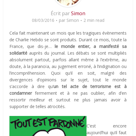
Écrit par
Simon
08/03/2016
par
Simon
2 min read
Cela fait maintenant un mois que les tragiques évènements
de Charlie Hebdo se sont produits. Durant ce mois, toute la
France, que dis-je…
le monde entier, a manifesté sa
solidarité
auprès du journal. Les débats se sont multipliés
absolument partout, parfois allant même à l’extrême, au
doute, à la paranoïa, au jugement erroné, à l’indignation ou
l’incompréhension. Quoi qu’il en soit, malgré des
divergences d’opinions sur le sujet, tout le monde
s’accorde à dire qu’
un tel acte de terrorisme est à
condamner
fermement et à ne pas oublier, afin d’en
ressortir meilleur et surtout ne plus jamais avoir à
supporter de telles atrocités.
C’est encore
aujourd’hui qu’il faut