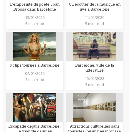
L’empreinte du poète Joan
Où écouter de la musique en
Brossa dans Barcelone
live à Barcelone
13/01/2020
11/02/2020
5 min read
5 min read
5 clips tournés à Barcelone
Barcelone, ville de la
littérature
04/01/2016
15/02/2022
3 min read
3 min read
Escapade depuis Barcelone :
Attractions culturelles sans
le triangle dalinien
touristes (ou un peu moins) à