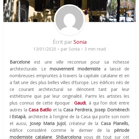
Écrit par
Sonia
13/01/2020
par
Sonia
3 min read
Barcelone
est une ville reconnue pour sa richesse
architecturale. Le
mouvement moderniste
a laissé de
nombreuses empruntes à travers la capitale catalane et en
a fait une des plus belles villes d’Europe. Les édifices nés de
ce courant architectural se dénotent tant par leur
esthétisme que par leur originalité. Parmi les artistes les
plus connus de cette époque :
Gaudi
, à qui l’on doit entre
autres la
Casa Batllo
et la
Casa Perdrera
,
Josep Domènech
i Estapà
, architecte à l’origine de la Casa qui porte son nom
et aussi,
Josep Maria Jujol
, créateur de la
Casa Planells
,
édifice considéré comme le dernier de la
période
moderniste catalane
.
ShBarcelona
vous dit tout sur cet