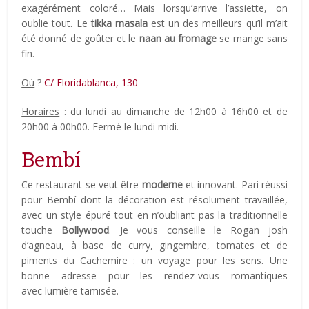
exagérément coloré… Mais lorsqu’arrive l’assiette, on
oublie tout. Le
tikka masala
est un des meilleurs qu’il m’ait
été donné de goûter et le
naan au fromage
se mange sans
fin.
Où
?
C/ Floridablanca, 130
Horaires
: du lundi au dimanche de 12h00 à 16h00 et de
20h00 à 00h00. Fermé le lundi midi.
Bembí
Ce restaurant se veut être
moderne
et innovant. Pari réussi
pour Bembí dont la décoration est résolument travaillée,
avec un style épuré tout en n’oubliant pas la traditionnelle
touche
Bollywood
. Je vous conseille le Rogan josh
d’agneau, à base de curry, gingembre, tomates et de
piments du Cachemire : un voyage pour les sens. Une
bonne adresse pour les rendez-vous romantiques
avec lumière tamisée.