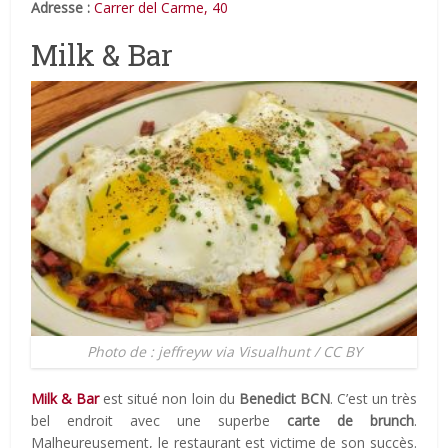
Adresse :
Carrer del Carme, 40
Milk & Bar
Photo de : jeffreyw via Visualhunt / CC BY
Milk & Bar
est situé non loin du
Benedict BCN
. C’est un très
bel endroit avec une superbe
carte de brunch
.
Malheureusement, le restaurant est victime de son succès.