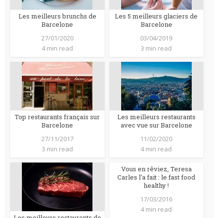
Les meilleurs brunchs de
Les 5 meilleurs glaciers de
Barcelone
Barcelone
27/01/2020
03/04/2019
4 min read
3 min read
Top restaurants français sur
Les meilleurs restaurants
Barcelone
avec vue sur Barcelone
27/11/2017
11/02/2020
3 min read
4 min read
Vous en rêviez, Teresa
Carles l’a fait : le fast food
healthy !
17/03/2016
4 min read
Les meilleurs restaurants de