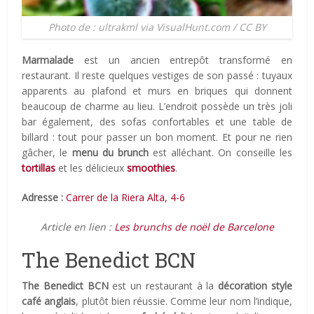
Photo de : ultrakml via VisualHunt.com / CC BY
Marmalade
est un ancien entrepôt transformé en
restaurant. Il reste quelques vestiges de son passé : tuyaux
apparents au plafond et murs en briques qui donnent
beaucoup de charme au lieu. L’endroit possède un très joli
bar également, des sofas confortables et une table de
billard : tout pour passer un bon moment. Et pour ne rien
gâcher, le
menu du brunch
est alléchant. On conseille les
tortillas
et les délicieux
smoothies
.
Adresse :
Carrer de la Riera Alta, 4-6
Article en lien :
Les brunchs de noël de Barcelone
The Benedict BCN
The Benedict BCN
est un restaurant à la
décoration style
café anglais
, plutôt bien réussie. Comme leur nom l’indique,