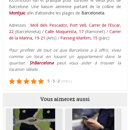
locomotion fun et pratique pour survoler le vieux port de
Barcelone. Une liaison aérienne partant de la colline de
Montjuic
afin d’atteindre les plages de
Barceloneta
.
Adresses :
Moll dels Pescador, Port Vell, Carrer de l’Escar,
22
(Barceloneta) /
Calle Maquinista, 17
(Ramonet) /
Carrer
de la Marina, 19-21
(Arts) /
Passeig Marítim, 15
(parc)
Pour profiter de tout ce que Barcelone a à offrir, vivez
comme un local en louant un appartement dans le
quartier.
ShBarcelona
peut vous aider à trouver la
location idéale.
5
/
5
(
2
votes
)
Vous aimerez aussi