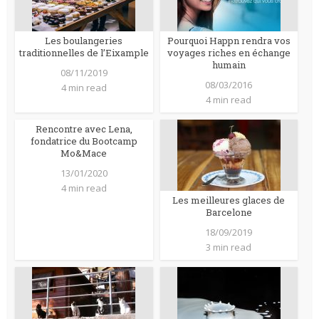
Les boulangeries
Pourquoi Happn rendra vos
traditionnelles de l’Eixample
voyages riches en échange
humain
08/11/2019
08/03/2016
4 min read
4 min read
Rencontre avec Lena,
fondatrice du Bootcamp
Mo&Mace
13/01/2020
4 min read
Les meilleures glaces de
Barcelone
18/09/2019
3 min read