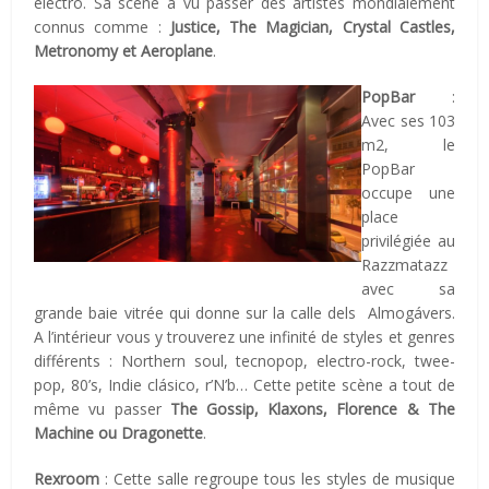
électro. Sa scène a vu passer des artistes mondialement
connus comme :
Justice, The Magician, Crystal Castles,
Metronomy et Aeroplane
.
PopBar
:
Avec ses 103
m2, le
PopBar
occupe une
place
privilégiée au
Razzmatazz
avec sa
grande baie vitrée qui donne sur la calle dels Almogávers.
A l’intérieur vous y trouverez une infinité de styles et genres
différents : Northern soul, tecnopop, electro-rock, twee-
pop, 80’s, Indie clásico, r’N’b… Cette petite scène a tout de
même vu passer
The Gossip, Klaxons, Florence & The
Machine ou Dragonette
.
Rexroom
: Cette salle regroupe tous les styles de musique