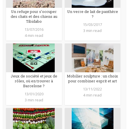
Un refuge pour s’occuper
Un verre de lait de panthère
des chats et des chiens au
?
Tibidabo
15/03/2017
13/07/2016
3 min read
4 min read
Jeux de société et jeux de
Mobilier sculpture : un choix
rôles, où en trouver à
pour combiner esprit et art
Barcelone ?
13/11/2022
13/01/2020
4 min read
3 min read