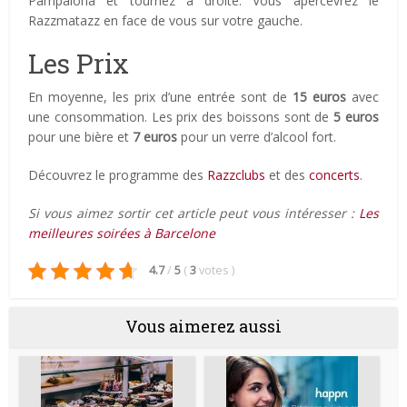
Pampalona et tournez à droite. Vous apercevrez le
Razzmatazz en face de vous sur votre gauche.
Les Prix
En moyenne, les prix d’une entrée sont de
15 euros
avec
une consommation. Les prix des boissons sont de
5 euros
pour une bière et
7 euros
pour un verre d’alcool fort.
Découvrez le programme des
Razzclubs
et des
concerts
.
Si vous aimez sortir cet article peut vous intéresser :
Les
meilleures soirées à Barcelone
4.7
/
5
(
3
votes
)
Vous aimerez aussi