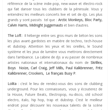
référence de la scène indie-pop, new-wave et électro-rock
qui fait danser tous les clubbers de la péninsule. Vous y
entendrez les meilleurs concerts live et set de djs. Les plus
grands y sont passés tel que :
Arctic Monkeys, Bloc Party,
Calvin Harris, Midnight Juggernauts
et bien d’autres.
The Loft
: Il héberge entre ses gros murs de béton les sons
les plus avant-gardistes en matière de techno, tech-house
et dubstep. Attention les yeux et les oreilles, le Sound
système et les jeux de lumière vous mettrons directement
dans l’ambiance. La cabine de djs a vu passer de nombreux
artistes nationaux et internationaux du nom de
Skrillex,
Boys Noize, Carl Craig, Jeff Mills, Paul Kalkbrenner, Fritz
Kalkbrenner, Crookers, Le français Busy P
.
Lolita
: c’est le lieu de rendez-vous des sons de clubbing
underground. Pour les connaisseurs, vous y écouterez de
la House, Future Beats, Electropop, nu-disco, old school
electro, italo, hip hop, trap et dubstep. C’est le meilleur
endroit pour découvrir les nouveaux talents de la scène