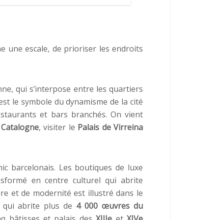
e une escale, de prioriser les endroits
e, qui s’interpose entre les quartiers
 est le symbole du dynamisme de la cité
estaurants et bars branchés. On vient
 Catalogne
, visiter le
Palais de Virreina
ic barcelonais. Les boutiques de luxe
sformé en centre culturel qui abrite
e et de modernité est illustré dans le
qui abrite plus de
4 000 œuvres du
nq bâtisses et palais des
XIIIe
et
XIVe