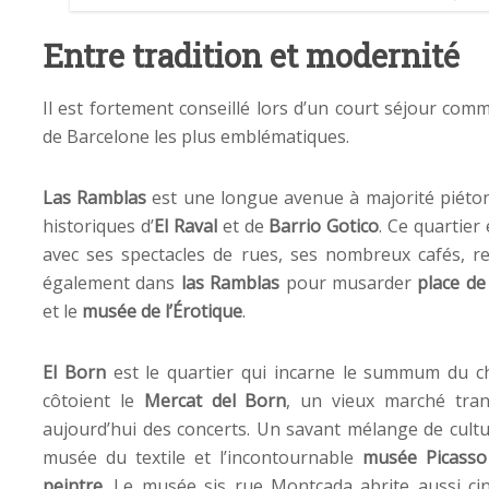
Entre tradition et modernité
Il est fortement conseillé lors d’un court séjour comm
de Barcelone les plus emblématiques.
Las Ramblas
est une longue avenue à majorité piétonn
historiques d’
El Raval
et de
Barrio Gotico
. Ce quartier
avec ses spectacles de rues, ses nombreux cafés, r
également dans
las Ramblas
pour musarder
place de
et le
musée de l’Érotique
.
El Born
est le quartier qui incarne le summum du ch
côtoient le
Mercat del Born
, un vieux marché tran
aujourd’hui des concerts. Un savant mélange de cultur
musée du textile et l’incontournable
musée Picasso
peintre
. Le musée sis rue Montcada abrite aussi ci