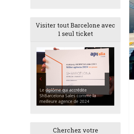
Visiter tout Barcelone avec
1 seul ticket
ShBarcelona Agents commerciaux
discutant dans l'auditorium du
Centre Apialia
Cherchez votre