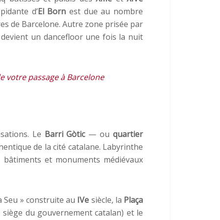
épidante d’
El Born
est due au nombre
bres de Barcelone. Autre zone prisée par
devient un dancefloor une fois la nuit
 de votre passage à Barcelone
isations. Le
Barri Gòtic
— ou
quartier
hentique de la cité catalane. Labyrinthe
al), bâtiments et monuments médiévaux
La Seu » construite au
IVe
siècle, la
Plaça
e siège du gouvernement catalan) et le