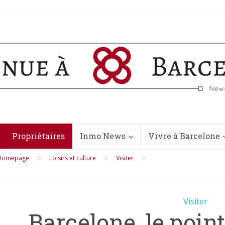
Propriétaires
Inmo News
Vivre à Barcelone
>
>
>
Homepage
Loisirs et culture
Visiter
Visiter
Barcelone, le poin