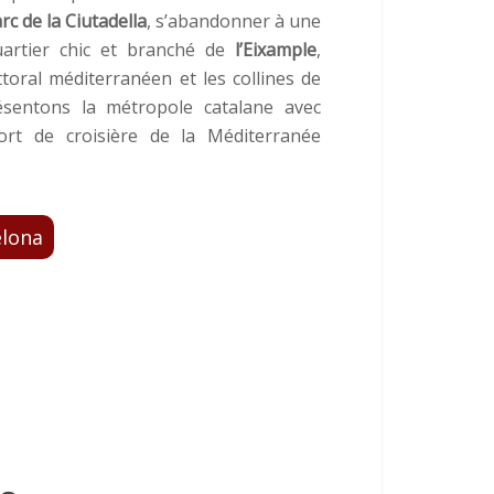
rc de la Ciutadella
, s’abandonner à une
uartier chic et branché de
l’Eixample
,
ttoral méditerranéen et les collines de
ésentons la métropole catalane avec
ort de croisière de la Méditerranée
elona