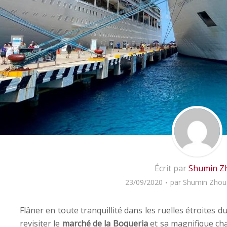
Écrit par
Shumin Z
23/09/2020
par
Shumin Zhou
Flâner en toute tranquillité dans les ruelles étroites d
revisiter le
marché de la Boqueria
et sa magnifique cha