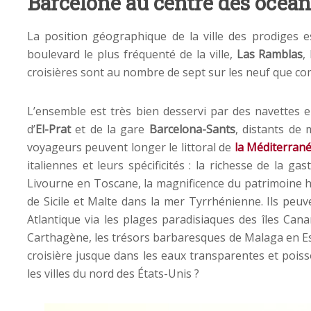
Barcelone au centre des océan
La position géographique de la ville des prodiges es
boulevard le plus fréquenté de la ville,
Las Ramblas
,
croisières sont au nombre de sept sur les neuf que co
L’ensemble est très bien desservi par des navettes en
d’
El-Prat
et de la gare
Barcelona-Sants
, distants de
voyageurs peuvent longer le littoral de
la Méditerrané
italiennes et leurs spécificités : la richesse de la g
Livourne en Toscane, la magnificence du patrimoine hi
de Sicile et Malte dans la mer Tyrrhénienne. Ils peu
Atlantique via les plages paradisiaques des îles Can
Carthagène, les trésors barbaresques de Malaga en E
croisière jusque dans les eaux transparentes et pois
les villes du nord des États-Unis ?