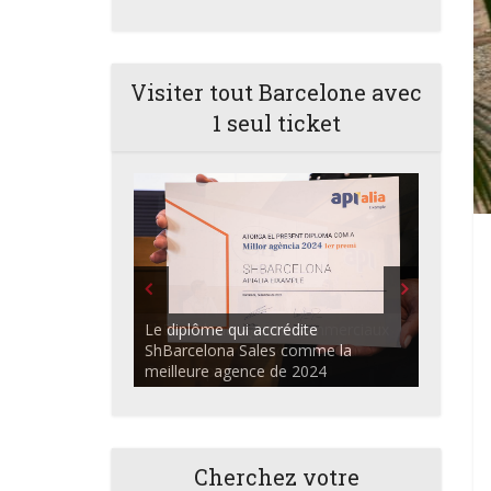
Visiter tout Barcelone avec
1 seul ticket
ShBarcelona Agents commerciaux
discutant dans l'auditorium du
Centre Apialia
Cherchez votre