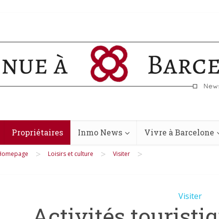
Propriétaires
Inmo News
Vivre à Barcelone
>
>
>
Homepage
Loisirs et culture
Visiter
Visiter
Activités touristi