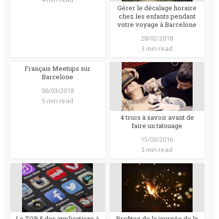
Gérer le décalage horaire
chez les enfants pendant
votre voyage à Barcelone
28/02/2018
3 min read
Français Meetups sur
Barcelone
06/03/2018
5 min read
4 trucs à savoir avant de
faire un tatouage
15/03/2016
3 min read
Le TOP 5 des applications à
Profitez de la journée de la