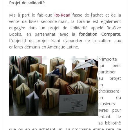
Projet de solidarité
Mis à part le fait que
Re-Read
fasse de l’achat et de la
vente de livres seconde-main, la librairie est également
engagée dans un projet de solidarité appelé Re-Give
Books, en partenariat avec la
fondation Comparte
.
L’objectif du projet étant d’apporter de la culture aux
enfants démunis en Amérique Latine.
N’importe
qui peut
participer
au projet
en
choisissant
un ou
plusieurs
livres pour
enfant de
sa bibliothè
que ou en en achetant un. La prochaine étape sera de