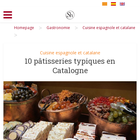
>
>
Homepage
Gastronomie
Cuisine espagnole et catalane
>
Cuisine espagnole et catalane
10 pâtisseries typiques en
Catalogne