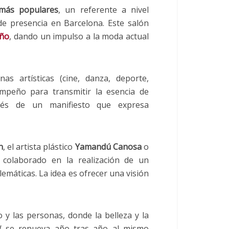
 más populares
, un referente a nivel
de presencia en Barcelona. Este salón
eño
, dando un impulso a la moda actual
as artísticas (cine, danza, deporte,
mpeño para transmitir la esencia de
vés de un manifiesto que expresa
n
, el artista plástico
Yamandú Canosa
o
colaborado en la realización de un
emáticas. La idea es ofrecer una visión
y las personas, donde la belleza y la
FW se renueva año tras año al mismo