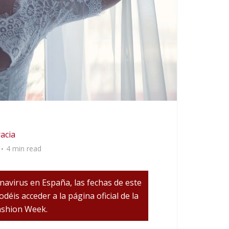
racia
4 min read
onavirus en España, las fechas de este
éis acceder a la página oficial de la
ashion Week.