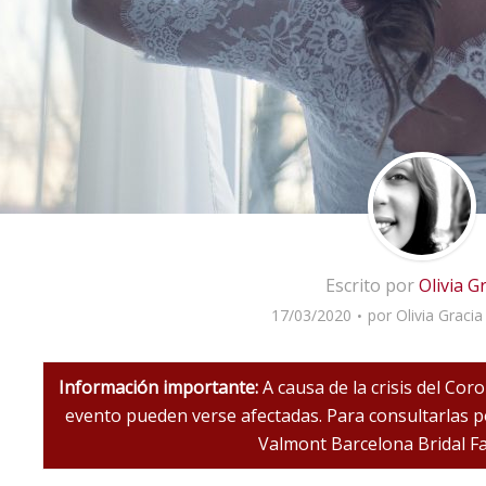
Escrito por
Olivia G
17/03/2020
por
Olivia Gracia
Información importante:
A causa de la crisis del Cor
evento pueden verse afectadas. Para consultarlas pod
Valmont Barcelona Bridal F