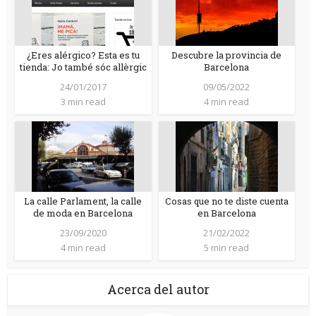
¿Eres alérgico? Esta es tu
Descubre la provincia de
tienda: Jo també sóc allèrgic
Barcelona
24/01/2017
09/05/2022
3 min read
4 min read
La calle Parlament, la calle
Cosas que no te diste cuenta
de moda en Barcelona
en Barcelona
23/09/2020
21/02/2022
4 min read
5 min read
Acerca del autor