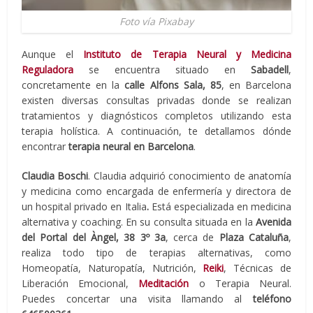
Foto vía Pixabay
Aunque el
Instituto de Terapia Neural y Medicina
Reguladora
se encuentra situado en
Sabadell
,
concretamente en la
calle Alfons Sala, 85
, en Barcelona
existen diversas consultas privadas donde se realizan
tratamientos y diagnósticos completos utilizando esta
terapia holística. A continuación, te detallamos dónde
encontrar
terapia neural en Bar
celona
.
Claudia Boschi
. Claudia adquirió conocimiento de anatomía
y medicina como encargada de enfermería y directora de
un hospital privado en Italia
.
Está especializada en medicina
alternativa y coaching. En su consulta situada en la
Avenida
del Portal del Àngel, 38
3º 3a
, cerca de
Plaza Cataluña
,
realiza todo tipo de terapias alternativas, como
Homeopatía, Naturopatía, Nutrición,
Reiki
, Técnicas de
Liberación Emocional,
Meditación
o Terapia Neural.
Puedes concertar una visita llamando al
teléfono