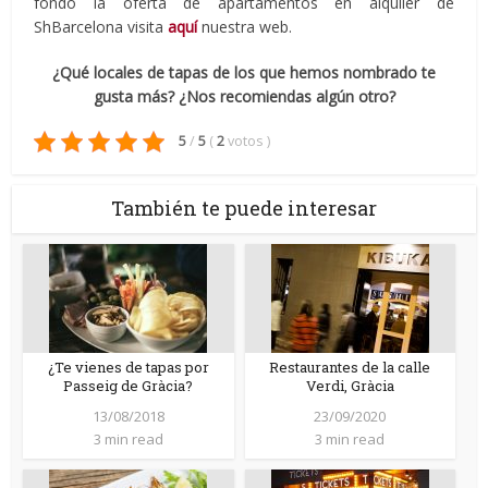
fondo la oferta de apartamentos en alquiler de
ShBarcelona visita
aquí
nuestra web.
¿Qué locales de tapas de los que hemos nombrado te
gusta más? ¿Nos recomiendas algún otro?
5
/
5
(
2
votos
)
También te puede interesar
¿Te vienes de tapas por
Restaurantes de la calle
Passeig de Gràcia?
Verdi, Gràcia
13/08/2018
23/09/2020
3 min read
3 min read