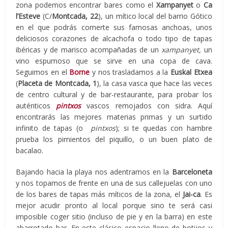
zona podemos encontrar bares como el
Xampanyet
o
Ca
l’Esteve
(C/
Montcada, 22
), un mítico local del barrio Gótico
en el que podrás comerte sus famosas anchoas, unos
deliciosos corazones de alcachofa o todo tipo de tapas
ibéricas y de marisco acompañadas de un
xampanyet,
un
vino espumoso que se sirve en una copa de cava.
Seguimos en el
Borne
y nos trasladamos a la
Euskal Etxea
(
Placeta de Montcada, 1
), la casa vasca que hace las veces
de centro cultural y de bar-restaurante, para probar los
auténticos
pintxos
vascos remojados con sidra. Aquí
encontrarás las mejores materias primas y un surtido
infinito de tapas (o
pintxos
); si te quedas con hambre
prueba los pimientos del piquillo, o un buen plato de
bacalao.
Bajando hacia la playa nos adentramos en la
Barceloneta
y nos topamos de frente en una de sus callejuelas con uno
de los bares de tapas más míticos de la zona, el
Jai-ca
. Es
mejor acudir pronto al local porque sino te será casi
imposible coger sitio (incluso de pie y en la barra) en este
abarrotado bar. En este clásico espacio lleno de botijos y