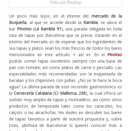
Foto vía PIxabay
Un poco más lejos, en el interior del
mercado de la
Boquería
, al que se accede desde la
Rambla
, se ubica el
bar
Pinotxo
(
La Rambla 91
), una parada obligada en toda
ruta de tapas por Barcelona que se precie. Estando en el
interior del mercado es de esperar que los ingredientes de
sus tapas y platos sean los más frescos de todos los bares
mencionados en este artículo. Y así es. En el
Pinotxo
podrás comer tapas excelentes siempre con una base de
pan con tomate, así como platos de carne o pescado. Las
especialidades más recomendadas son la esqueixada de
bacalao y los chipirones con judías. ¿No se te hace la boca
agua? La última parada de este recorrido gastronómico es
la
Cervecería Catalana
(
C/ Mallorca, 236
), la cual ofrece un
surtido muy amplio de tapas y montaditos, así como otros
productos de temporada tales como los caracoles, los
calçots o las alcachofas. No dudes en descubrir tus bares
de tapas favoritos a partir de nuestra propuesta y, sobre
todo, ¡disfruta de Barcelona! Si quieres conocer más a