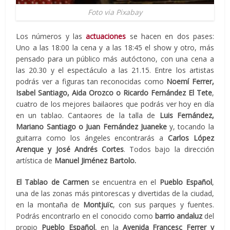
Foto via Pixabay
Los números y las
actuaciones
se hacen en dos pases:
Uno a las 18:00 la cena y a las 18:45 el show y otro, más
pensado para un público más autóctono, con una cena a
las 20.30 y el espectáculo a las 21.15. Entre los artistas
podrás ver a figuras tan reconocidas como
Noemí Ferrer,
Isabel Santiago, Aida Orozco o Ricardo Fernández El Tete
,
cuatro de los mejores bailaores que podrás ver hoy en día
en un tablao. Cantaores de la talla de
Luis Fernández,
Mariano Santiago o Juan Fernández Juaneke
y, tocando la
guitarra como los ángeles encontrarás a
Carlos López
Arenque y José Andrés Cortes
. Todos bajo la dirección
artística de
Manuel Jiménez Bartolo.
El Tablao de Carmen
se encuentra en el
Pueblo Español
,
una de las zonas más pintorescas y divertidas de la ciudad,
en la montaña de
Montjuïc
, con sus parques y fuentes.
Podrás encontrarlo en el conocido como
barrio andaluz
del
propio
Pueblo Español
, en la
Avenida Francesc Ferrer y