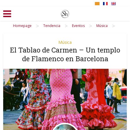
>
>
>
>
Homepage
Tendencia
Eventos
Música
Música
El Tablao de Carmen – Un templo
de Flamenco en Barcelona