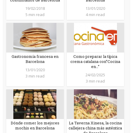
colombianos de Barcelona
Barcelona
19/02/2018
13/01/2020
5 min read
4 min read
Gastronomía francesa en
Como preparar la típica
Barcelona
crema catalana con”Cocina
en…”
13/01/2020
24/02/2025
3 min read
3 min read
Dónde comer los mejores
La Taverna Xinesa, la cocina
mochis en Barcelona
callejera china más auténtica