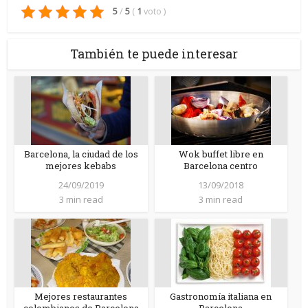
5
/
5
(
1
voto
)
También te puede interesar
Barcelona, la ciudad de los
Wok buffet libre en
mejores kebabs
Barcelona centro
24/09/2019
13/09/2018
3 min read
3 min read
Mejores restaurantes
Gastronomía italiana en