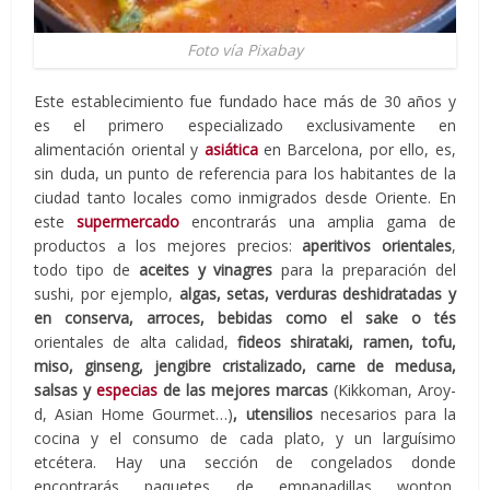
Foto vía Pixabay
Este establecimiento fue fundado hace más de 30 años y
es el primero especializado exclusivamente en
alimentación oriental y
asiática
en Barcelona, por ello, es,
sin duda, un punto de referencia para los habitantes de la
ciudad tanto locales como inmigrados desde Oriente. En
este
supermercado
encontrarás una amplia gama de
productos a los mejores precios:
aperitivos orientales
,
todo tipo de
aceites y vinagres
para la preparación del
sushi, por ejemplo,
algas, setas, verduras deshidratadas y
en conserva, arroces, bebidas como el sake o tés
orientales de alta calidad,
fideos shirataki, ramen, tofu,
miso, ginseng, jengibre cristalizado, carne de medusa,
salsas y
especias
de las mejores marcas
(Kikkoman, Aroy-
d, Asian Home Gourmet…)
, utensilios
necesarios para la
cocina y el consumo de cada plato, y un larguísimo
etcétera. Hay una sección de congelados donde
encontrarás paquetes de empanadillas wonton,