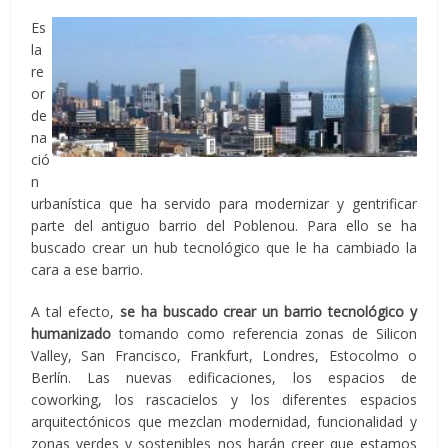
Es
la
re
or
de
na
ció
n
urbanística que ha servido para modernizar y gentrificar
parte del antiguo barrio del Poblenou. Para ello se ha
buscado crear un hub tecnológico que le ha cambiado la
cara a ese barrio.
A tal efecto,
se ha buscado crear un barrio tecnológico y
humanizado
tomando como referencia zonas de Silicon
Valley, San Francisco, Frankfurt, Londres, Estocolmo o
Berlín. Las nuevas edificaciones, los espacios de
coworking, los rascacielos y los diferentes espacios
arquitectónicos que mezclan modernidad, funcionalidad y
zonas verdes y sostenibles nos harán creer que estamos