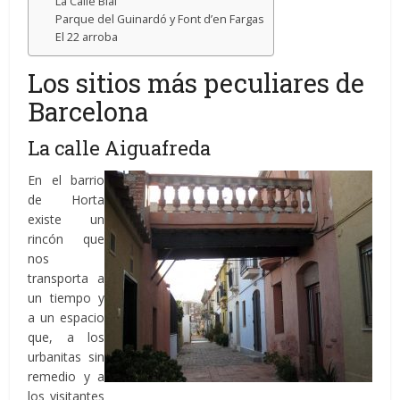
La Calle Blai
Parque del Guinardó y Font d’en Fargas
El 22 arroba
Los sitios más peculiares de
Barcelona
La calle Aiguafreda
En el barrio
de Horta
existe un
rincón que
nos
transporta a
un tiempo y
a un espacio
que, a los
urbanitas sin
remedio y a
los visitantes