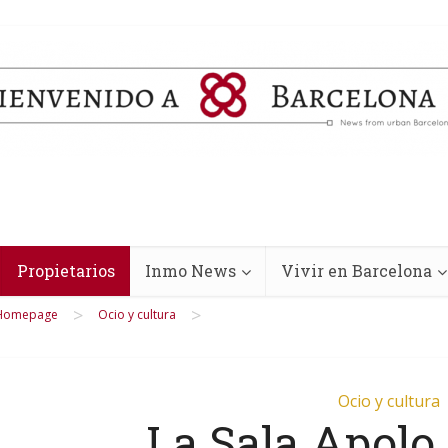
Propietarios
Inmo News
Vivir en Barcelona
>
>
Homepage
Ocio y cultura
Ocio y cultura
La Sala Apolo,