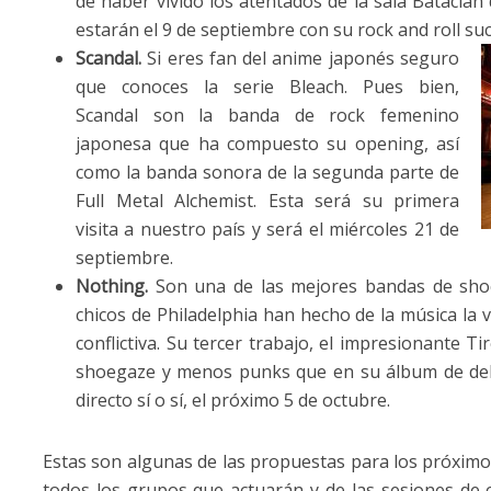
de haber vivido los atentados de la sala Bataclá
estarán el 9 de septiembre con su rock and roll su
Scandal.
Si eres fan del anime japonés seguro
que conoces la serie Bleach. Pues bien,
Scandal son la banda de rock femenino
japonesa que ha compuesto su opening, así
como la banda sonora de la segunda parte de
Full Metal Alchemist. Esta será su primera
visita a nuestro país y será el miércoles 21 de
septiembre.
Nothing.
Son una de las mejores bandas de shoe
chicos de Philadelphia han hecho de la música la 
conflictiva. Su tercer trabajo, el impresionante
shoegaze y menos punks que en su álbum de debu
directo sí o sí, el próximo 5 de octubre.
Estas son algunas de las propuestas para los próximo
todos los grupos que actuarán y de las sesiones de c