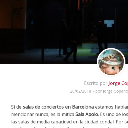
Escrito por
Jorge C
20/02/2018
por
Jorge Copan
Si de
salas de conciertos en Barcelona
estamos hablan
mencionar nunca, es la mítica
Sala Apolo
. Es uno de l
las salas de media capacidad en la ciudad condal. Por