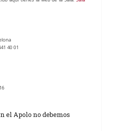
elona
441 40 01
H16
en el Apolo no debemos
?