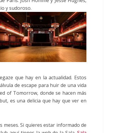
n de París. Josh Homme y Jesse Hughes,
cio y sudoroso.
gaze que hay en la actualidad. Estos
válvula de escape para huir de una vida
 Tired of Tomorrow, donde se hacen más
t, es una delicia que hay que ver en
s meses. Si quieres estar informado de
lub aquí tienes la web de la Sala.
Sala