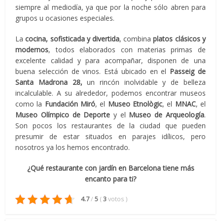
siempre al mediodía, ya que por la noche sólo abren para
grupos u ocasiones especiales.
La
cocina, sofisticada y divertida
, combina
platos clásicos y
modernos
, todos elaborados con materias primas de
excelente calidad y para acompañar, disponen de una
buena selección de vinos. Está ubicado en el
Passeig de
Santa Madrona 28,
un rincón inolvidable y de belleza
incalculable. A su alrededor, podemos encontrar museos
como la
Fundación Miró
, el
Museo Etnològic
, el
MNAC
, el
Museo Olímpico de Deporte
y el
Museo de Arqueología
.
Son pocos los restaurantes de la ciudad que pueden
presumir de estar situados en parajes idílicos, pero
nosotros ya los hemos encontrado.
¿Qué restaurante con jardín en Barcelona tiene más
encanto para ti?
4.7
/
5
(
3
votos
)