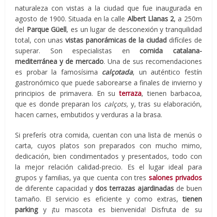
naturaleza con vistas a la ciudad que fue inaugurada en
agosto de 1900. Situada en la calle
Albert Llanas 2
, a 250m
del
Parque Güell
, es un lugar de desconexión y tranquilidad
total, con unas
vistas panorámicas de la ciudad
difíciles de
superar. Son especialistas en
comida catalana-
mediterránea y de mercado
. Una de sus recomendaciones
es probar la famosísima
calçotada
, un auténtico festín
gastronómico que puede saborearse a finales de invierno y
principios de primavera. En su
terraza
, tienen barbacoa,
que es donde preparan los
calçots,
y, tras su elaboración,
hacen carnes, embutidos y verduras a la brasa.
Si preferís otra comida, cuentan con una lista de menús o
carta, cuyos platos son preparados con mucho mimo,
dedicación, bien condimentados y presentados, todo con
la mejor relación calidad-precio. Es el lugar ideal para
grupos y familias, ya que cuenta con tres
salones privados
de diferente capacidad y
dos terrazas ajardinadas
de buen
tamaño. El servicio es eficiente y como extras,
tienen
parking
y ¡tu mascota es bienvenida! Disfruta de su