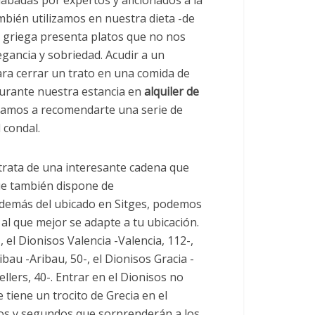
labadas por expertos y aficionados a la
mbién utilizamos en nuestra dieta -de
a griega presenta platos que no nos
gancia y sobriedad. Acudir a un
ra cerrar un trato en una comida de
durante nuestra estancia en
alquiler de
 vamos a recomendarte una serie de
 condal.
trata de una interesante cadena que
ue también dispone de
 además del ubicado en Sitges, podemos
al que mejor se adapte a tu ubicación.
 el Dionisos Valencia -Valencia, 112-,
ibau -Aribau, 50-, el Dionisos Gracia -
ellers, 40-. Entrar en el Dionisos no
tiene un trocito de Grecia en el
eros y segundos que sorprenderán a los