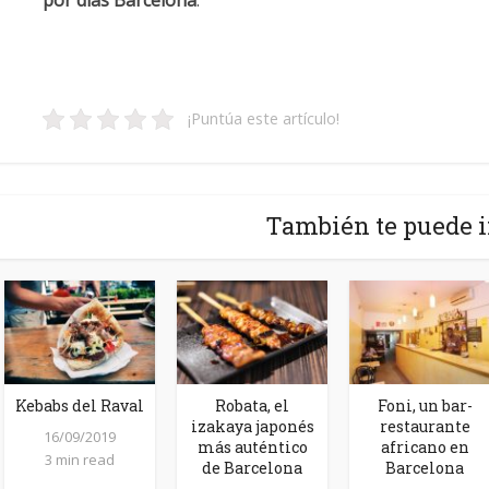
por días Barcelona
.
¡Puntúa este artículo!
También te puede i
Kebabs del Raval
Robata, el
Foni, un bar-
izakaya japonés
restaurante
16/09/2019
más auténtico
africano en
3 min read
de Barcelona
Barcelona