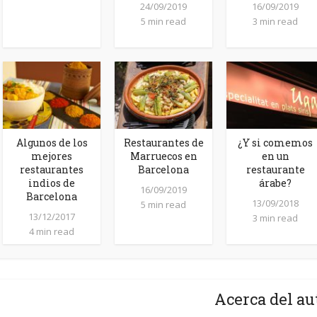
24/09/2019
16/09/2019
5 min read
3 min read
Algunos de los
Restaurantes de
¿Y si comemos
mejores
Marruecos en
en un
restaurantes
Barcelona
restaurante
indios de
árabe?
16/09/2019
Barcelona
13/09/2018
5 min read
13/12/2017
3 min read
4 min read
Acerca del au