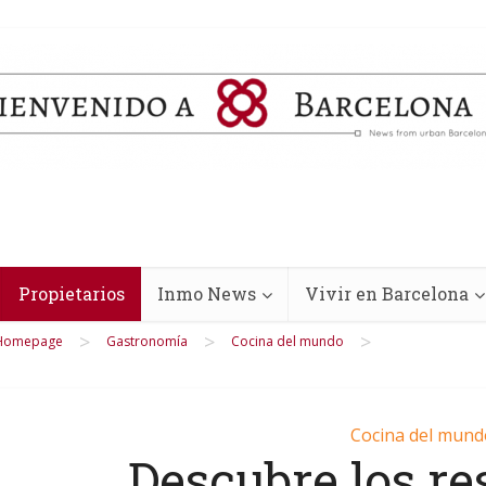
Propietarios
Inmo News
Vivir en Barcelona
>
>
>
Homepage
Gastronomía
Cocina del mundo
Cocina del mund
Descubre los re