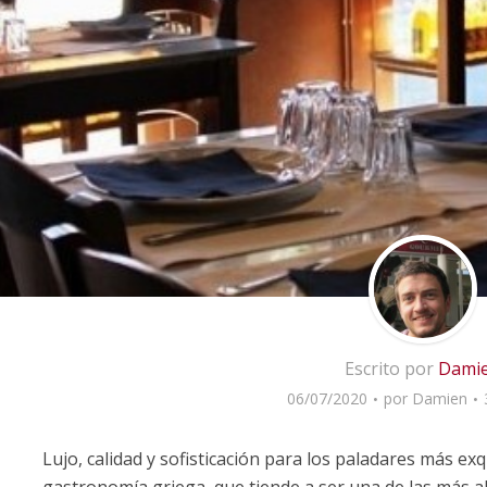
Escrito por
Dami
06/07/2020
por
Damien
Lujo, calidad y sofisticación para los paladares más exqu