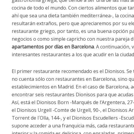
gastronomía griega, que tiende a ser una de las más a
cocina de todo el mundo. Con ciertos alimentos que ta
ahí que sea una dieta también mediterránea-, la cocin
resultarán extraños, pero que apreciaremos por su ele
restaurante griego, por tanto, es una buena opción pa
negocios o como simple capricho con nuestra pareja 
apartamentos por días en Barcelona
. A continuación,
interesantes restaurantes a los que acudir en la ciudad
El primer restaurante recomendado es el Dionisos. Se 
no cuenta sólo con restaurantes en Barcelona, sino q
establecimientos en Madrid. En el caso de Barcelona,
encontrar seis restaurantes Dionisos para que acudas 
Así, está el Dionisos Born -Marqués de l’Argentera, 27-,
el Dionisos Urgell -Comte de Urgell, 90-, el Dionisos Ar
Torrent de l´Olla, 144-, y el Dionisos Escudellers -Escud
supone acceder a una franquicia más, cada restaurante 
interior y la comida es deliciosa, con ensaladas, prim