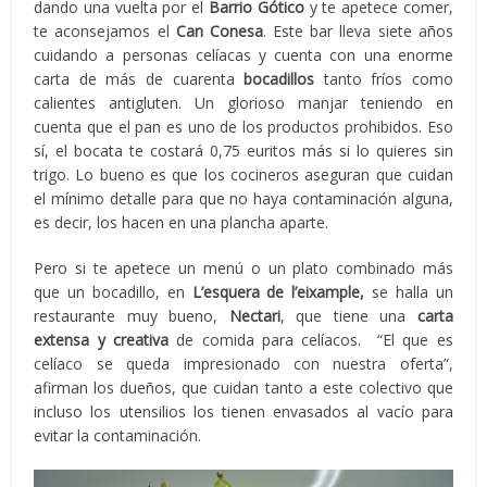
dando una vuelta por el
Barrio Gótico
y te apetece comer,
te aconsejamos el
Can Conesa
. Este bar lleva siete años
cuidando a personas celíacas y cuenta con una enorme
carta de más de cuarenta
bocadillos
tanto fríos como
calientes antigluten. Un glorioso manjar teniendo en
cuenta que el pan es uno de los productos prohibidos. Eso
sí, el bocata te costará 0,75 euritos más si lo quieres sin
trigo. Lo bueno es que los cocineros aseguran que cuidan
el mínimo detalle para que no haya contaminación alguna,
es decir, los hacen en una plancha aparte.
Pero si te apetece un menú o un plato combinado más
que un bocadillo, en
L’esquera de l’eixample,
se halla un
restaurante muy bueno,
Nectari
, que tiene una
carta
extensa y creativa
de comida para celíacos. “El que es
celíaco se queda impresionado con nuestra oferta”,
afirman los dueños, que cuidan tanto a este colectivo que
incluso los utensilios los tienen envasados al vacío para
evitar la contaminación.