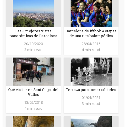
Las 5 mejores vistas
Barcelona de fútbol: 4 etapas
panorámicas de Barcelona
de una ruta balompédica
20/10/2020
28/04/2016
3 min read
4 min read
Qué visitar en Sant Cugat del
Terraza para tomar cócteles
Vallés
01/04/2021
18/02/2018
3 min read
4 min read