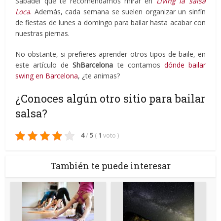
Sabadel que te recomendamos mirar en
Living la salsa
Loca
.
Además, cada semana se suelen organizar un sinfín
de fiestas de lunes a domingo para bailar hasta acabar con
nuestras piernas.
No obstante, si prefieres aprender otros tipos de baile, en
este artículo de
ShBarcelona
te contamos
dónde bailar
swing en Barcelona
, ¿te animas?
¿Conoces algún otro sitio para bailar
salsa?
4
/
5
(
1
voto
)
También te puede interesar