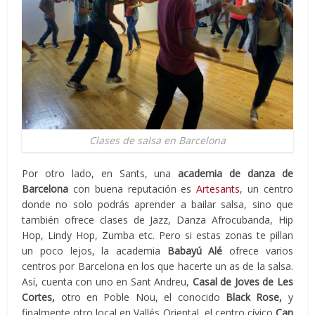
Clases de salsa en Barcelona
Por otro lado, en Sants, una
academia de danza de
Barcelona
con buena reputación es
Artesants
, un centro
donde no solo podrás aprender a bailar salsa, sino que
también ofrece clases de Jazz, Danza Afrocubanda, Hip
Hop, Lindy Hop, Zumba etc. Pero si estas zonas te pillan
un poco lejos, la academia
Babayú Alé
ofrece varios
centros por Barcelona en los que hacerte un as de la salsa.
Así, cuenta con uno en Sant Andreu,
Casal de Joves de Les
Cortes,
otro en Poble Nou, el conocido
Black Rose,
y
finalmente otro local en Vallés Oriental, el centro cívico
Can