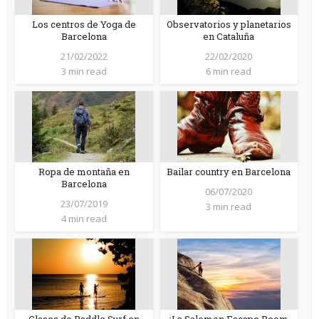
Los centros de Yoga de
Observatorios y planetarios
Barcelona
en Cataluña
21/02/2022
22/02/2020
3 min read
6 min read
Ropa de montaña en
Bailar country en Barcelona
Barcelona
06/07/2020
23/07/2019
3 min read
4 min read
Clases de Paddle Surf en
¡La Salomon Escape Room