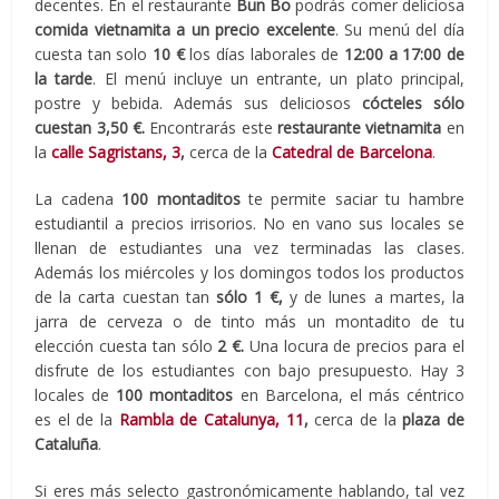
decentes.
En el restaurante
Bun Bo
podrás comer deliciosa
comida vietnamita
a un precio excelente
. Su menú del día
cuesta tan solo
10 €
los días laborales de
12:00 a 17:00 de
la tarde
. El menú incluye un entrante, un plato principal,
postre y bebida. Además sus deliciosos
cócteles sólo
cuestan 3,50 €.
Encontrarás este
restaurante vietnamita
en
la
calle Sagristans, 3
,
cerca de la
Catedral de Barcelona
.
La cadena
100 montaditos
te permite saciar tu hambre
estudiantil a precios irrisorios. No en vano sus locales se
llenan de estudiantes una vez terminadas las clases.
Además los miércoles y los domingos todos los productos
de la carta cuestan tan
sólo 1 €,
y de lunes a martes, la
jarra de cerveza o de tinto más un montadito de tu
elección cuesta tan sólo
2 €.
Una locura de precios para el
disfrute de los estudiantes con bajo presupuesto. Hay 3
locales de
100 montaditos
en Barcelona, el más céntrico
es el de la
Rambla de Catalunya, 11
,
cerca de la
plaza de
Cataluña
.
Si eres más selecto gastronómicamente hablando, tal vez