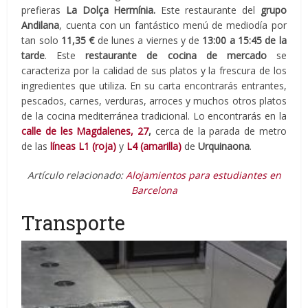
prefieras
La Dolça Hermínia.
Este restaurante del
grupo
Andilana
, cuenta con un fantástico menú de mediodía por
tan solo
11,35 €
de lunes a viernes y de
13:00 a 15:45 de la
tarde
. Este
restaurante de cocina de mercado
se
caracteriza por la calidad de sus platos y la frescura de los
ingredientes que utiliza. En su carta encontrarás entrantes,
pescados, carnes, verduras, arroces y muchos otros platos
de la cocina mediterránea tradicional. Lo encontrarás en la
calle de les Magdalenes, 27
,
cerca de la parada de metro
de las
líneas L1 (roja)
y
L4 (amarilla)
de
Urquinaona
.
Artículo relacionado:
Alojamientos para estudiantes en
Barcelona
Transporte