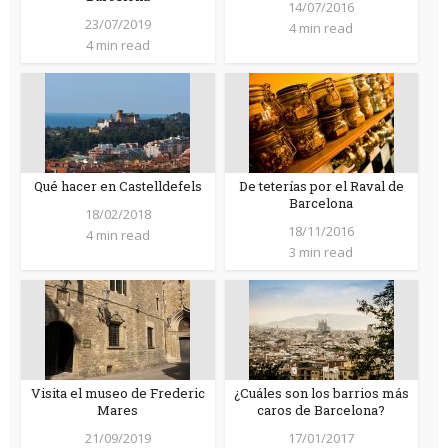
14/07/2016
23/07/2019
4 min read
4 min read
Qué hacer en Castelldefels
De teterías por el Raval de
Barcelona
18/02/2018
18/11/2016
4 min read
3 min read
Visita el museo de Frederic
¿Cuáles son los barrios más
Mares
caros de Barcelona?
21/09/2019
17/01/2017