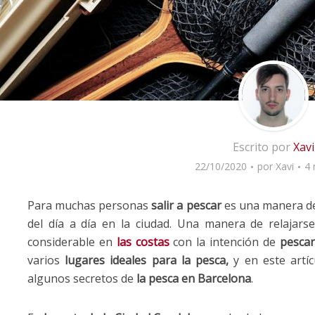
Escrito por
Xavi
22/10/2020
por
Xavi
4 
Para muchas personas
salir a pescar
es una manera 
del día a día en la ciudad. Una manera de relajar
considerable en
las costas
con la intención de
pescar
varios
lugares ideales para la pesca,
y en este artí
algunos secretos de
la pesca en Barcelona
.