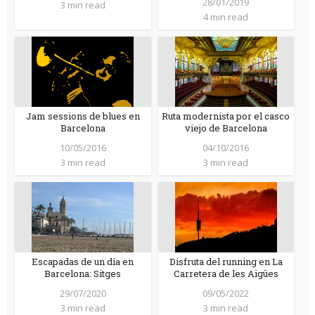
28/01/2019
3 min read
4 min read
Jam sessions de blues en
Ruta modernista por el casco
Barcelona
viejo de Barcelona
10/05/2016
04/10/2016
3 min read
3 min read
Escapadas de un día en
Disfruta del running en La
Barcelona: Sitges
Carretera de les Aigües
29/07/2020
09/05/2022
3 min read
3 min read