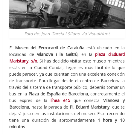
Foto de: Joan Garcia i Silano vía VisualHunt
El
Museo del Ferrocarril de Cataluña
está ubicado en la
localidad de
Vilanova i la Geltrú
, en la
plaza d’Eduard
Maristany, s/n
. Si has decidido visitar este museo mientras
estás en la Ciudad Condal, llegar es más fácil de lo que
puede parecer, ya que cuentan con una excelente conexión
de transporte. Para llegar desde el centro de Barcelona a
través del sistema de transporte público, deberás tomar un
bus en la
Plaza de España de Barcelona
, concretamente el
bus exprés de la
línea e15
que conecta
Vilanova y
Barcelona
, hasta la parada de
Pl. Eduard Maristany
, que te
dejará justo en las instalaciones del museo. Este recorrido
tiene una duración de aproximadamente
1 hora y 10
minutos
.