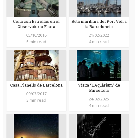
Cena con Estrellas en el
Ruta marítima del Port Vell a
Observatorio Fabra
la Barceloneta
05/10/2016
21/02/2022
5 min read
4 min read
Casa Planells de Barcelona
Visita “L’Aquàrium” de
Barcelona
09/03/2017
24/02/2025
3 min read
4 min read