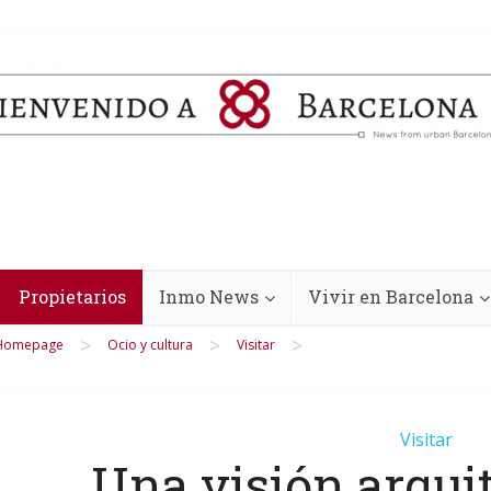
Propietarios
Inmo News
Vivir en Barcelona
>
>
>
Homepage
Ocio y cultura
Visitar
Visitar
Una visión arqui