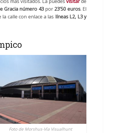
acios más visitados. La puedes
visitar
de
e Gracia número 43
por
23’50 euros
. El
a calle con enlace a las
líneas L2, L3 y
ímpico
Foto de Morshus-Vía Visualhunt