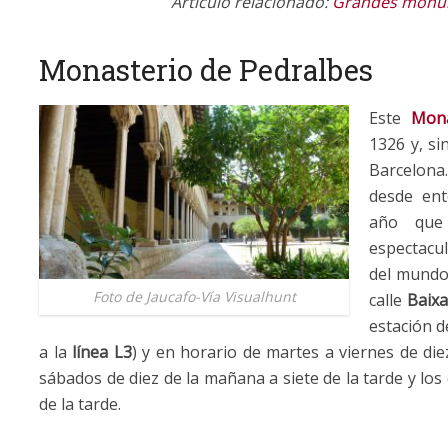
Artículo relacionado:
Grandes monum
Monasterio de Pedralbes
Este
Mona
1326 y, s
Barcelona
desde ent
año que
espectacul
del mundo 
Foto de Jaucafo-Vía Visualhunt
calle
Baixa
estación 
a la
línea L3
) y en horario de martes a viernes de die
sábados de diez de la mañana a siete de la tarde y lo
de la tarde.