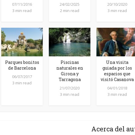
07/11/2016
24/02/2025
20/10/2020
3 min read
2 min read
3 min read
Parques bonitos
Piscinas
Una visita
de Barcelona
naturales en
guiada por los
Girona y
espacios que
06/07/2017
Tarragona
visitó Casanova
3 min read
21/07/2020
04/01/2018
3 min read
3 min read
Acerca del au