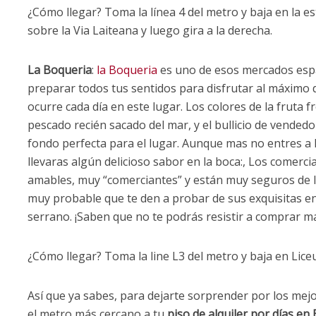
¿Cómo llegar? Toma la línea 4 del metro y baja en la 
sobre la Via Laiteana y luego gira a la derecha.
La Boqueria
:
la Boqueria
es uno de esos mercados espa
preparar todos tus sentidos para disfrutar al máximo 
ocurre cada día en este lugar. Los colores de la fruta f
pescado recién sacado del mar, y el bullicio de vende
fondo perfecta para el lugar. Aunque mas no entres a 
llevaras algún delicioso sabor en la boca:, Los comer
amables, muy “comerciantes” y están muy seguros de la
muy probable que te den a probar de sus exquisitas e
serrano. ¡Saben que no te podrás resistir a comprar m
¿Cómo llegar? Toma la line L3 del metro y baja en Liceu
Así que ya sabes, para dejarte sorprender por los mej
el metro más cercano a tu
piso de alquiler por días en