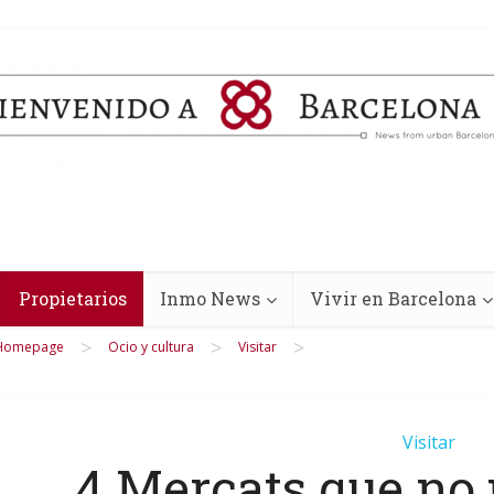
Propietarios
Inmo News
Vivir en Barcelona
>
>
>
Homepage
Ocio y cultura
Visitar
Visitar
4 Mercats que no 