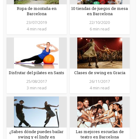
Ropa de montaña en
10 tiendas de juegos de mesa
Barcelona
en Barcelona
23/07/2019
22/10/2020
4 min read
6 min read
Disfrutar del pilates en Sants
Clases de swing en Gracia
25/08/2017
26/11/2017
3 min read
4 min read
¿Sabes dónde puedes bailar
Las mejores escuelas de
swing y el lindy en
teatro en Barcelona