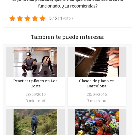
funcionado. ¿La recomiendas?
5
/
5
(
1
voto
)
También te puede interesar
Practicar pilates en Les
Clases de piano en
Corts
Barcelona
23/09/2019
20/04/2016
3 min read
3 min read