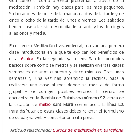
vida como el como afrontar problemas a través de la
meditación. También hay clases para los más pequeños.
Su horario es de once de la mañana a dos de la tarde y de
cinco a ocho de la tarde de lunes a viernes. Los sábados
tienen clase a las siete y media de la tarde y los domingos
a las once y media.
En el centro
Meditación trascendental
, realizan una primera
clase introductoria en la que te explican los beneficios de
esta
técnica
. En la segunda ya te enseñan los principios
básicos sobre cómo se medita y se realizan diversas clases
semanales de unos cuarenta y cinco minutos. Tras unas
semanas y, una vez has aprendido la técnica, pasa a
realizarse una clase al mes donde se medita de forma
grupal y se corrigen posibles errores. El centro se
encuentra en la
Rambla de Guipúscoa número 92
, cerca de
la estación de
metro
Sant Martí
con enlace a la
línea L2
.
Para disfrutar de estas clases debes rellenar el formulario
de su página web y concertar una cita previa.
Artículo relacionado:
Cursos de meditación en Barcelona