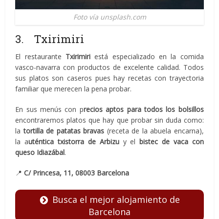
Foto vía unsplash.com
3. Txirimiri
El restaurante
Txirimiri
está especializado en la comida
vasco-navarra con productos de excelente calidad. Todos
sus platos son caseros pues hay recetas con trayectoria
familiar que merecen la pena probar.
En sus menús con p
recios aptos para todos los bolsillos
encontraremos platos que hay que probar sin duda como:
la
tortilla de patatas bravas
(receta de la abuela encarna),
la a
uténtica txistorra de Arbizu
y el
bistec de vaca con
queso Idiazábal
.
📍
C/ Princesa, 11, 08003 Barcelona
Busca el mejor alojamiento de
Barcelona