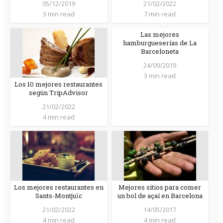
05/12/2019
21/02/2022
3 min read
7 min read
Las mejores
hamburgueserías de La
Barceloneta
24/09/2019
3 min read
Los 10 mejores restaurantes
según TripAdvisor
21/02/2022
4 min read
Los mejores restaurantes en
Mejores sitios para comer
Sants-Montjuïc
un bol de açaí en Barcelona
21/02/2022
14/05/2017
4 min read
4 min read