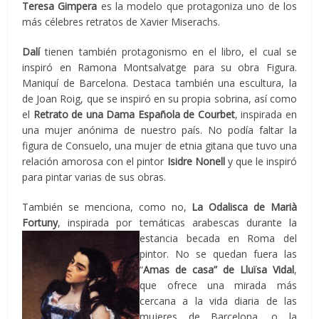
Teresa Gimpera
es la modelo que protagoniza uno de los
más célebres retratos de Xavier Miserachs.
Dalí
tienen también protagonismo en el libro, el cual se
inspiró en Ramona Montsalvatge para su obra Figura.
Maniquí de Barcelona. Destaca también una escultura, la
de Joan Roig, que se inspiró en su propia sobrina, así como
el
Retrato de una Dama Española de Courbet
, inspirada en
una mujer anónima de nuestro país. No podía faltar la
figura de Consuelo, una mujer de etnia gitana que tuvo una
relación amorosa con el pintor
Isidre Nonell
y que le inspiró
para pintar varias de sus obras.
También se menciona, como no,
La Odalisca de Marià
Fortuny
, inspirada por temáticas arabescas
durante la
estancia becada en Roma del
pintor. No se quedan fuera las
“
Amas de casa” de Lluïsa Vidal
,
que ofrece una mirada más
cercana a la vida diaria de las
mujeres de Barcelona, o la