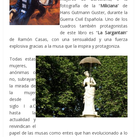
fotografía de la “
Miliciana
” de
Hans Gutmann Guster, durante la
Guerra Civil Española. Uno de los
cuadros también protagonistas
de este libro es “
La Sargantain
”
de Ramón Casas, con una sensualidad y una fuerza
explosiva gracias a la musa que la inspira y protagoniza.
Todas estas
mujeres,
anónimas o
no, subrayan
la mirada de
la mujer
desde el
siglo I a.C
hasta la
actualidad y
reivindican el
papel de las musas como entes que han evolucionado a lo