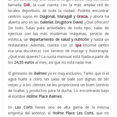
llamada
DIR
, la cual cuenta con la más amplia red de
locales deportivos de toda la ciudad. Podréis encontrar
centros suyos en
Diagonal, Maragall y
Gracia
,
y ahora ha
abierto uno en las
Galerías Drugstore David
. ¿Qué ofrecen?
De todo. Salas para actividades de todo tipo, salas de
ejercicio con las más modernas máquinas, servicio de
estética, un
departamento de salud y nutrición
y hasta un
restaurante. Además, cuenta con un
spa
enorme (antes
era una discoteca) con servicio de masaje y fisioterapia.
¿Qué más quieres? La cuota mensual está fijada a partir de
los
24,55 euros
al mes, así que no está nada mal.
El gimnasio de
Balmes
ya es muy exclusivo. Tanto que ni el
agua huele a cloro, las salas de baile son dignas de ser
vistas y a los clientes se les proporciona un buen servicio
de toallas y productos para la ducha. Lo encontrarás bajo
el nombre
Holme Place Balmes
.
En
Les Corts
tienes uno de alta gama de la misma
empresa del anterior, el
Holme Place Les Corts
, que no