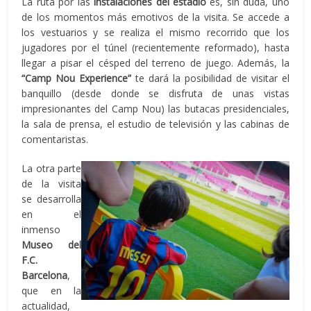
La ruta por las
instalaciones del estadio
es, sin duda, uno
de los momentos más emotivos de la visita. Se accede a
los vestuarios y se realiza el mismo recorrido que los
jugadores por el túnel (recientemente reformado), hasta
llegar a pisar el césped del terreno de juego. Además, la
“Camp Nou Experience”
te dará la posibilidad de visitar el
banquillo (desde donde se disfruta de unas vistas
impresionantes del Camp Nou) las butacas presidenciales,
la sala de prensa, el estudio de televisión y las cabinas de
comentaristas.
La otra parte
de la visita
se desarrolla
en el
inmenso
Museo del
F.C.
Barcelona
,
que en la
actualidad,