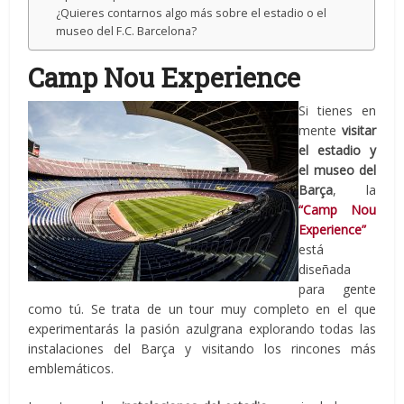
¿Quieres contarnos algo más sobre el estadio o el
museo del F.C. Barcelona?
Camp Nou Experience
Si tienes en
mente
visitar
el estadio y
el museo del
Barça
, la
“Camp Nou
Experience”
está
diseñada
para gente
como tú. Se trata de un tour muy completo en el que
experimentarás la pasión azulgrana explorando todas las
instalaciones del Barça y visitando los rincones más
emblemáticos.