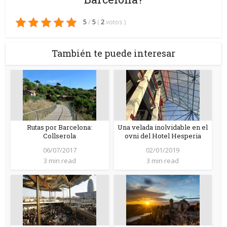
5
/
5
(
2
votos
)
También te puede interesar
Rutas por Barcelona:
Una velada inolvidable en el
Collserola
ovni del Hotel Hesperia
06/07/2017
02/01/2019
3 min read
3 min read