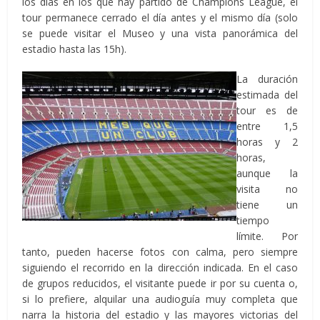
los días en los que hay partido de Champions League, el
tour permanece cerrado el día antes y el mismo día (solo
se puede visitar el Museo y una vista panorámica del
estadio hasta las 15h).
La duración
estimada del
tour es de
entre 1,5
horas y 2
horas,
aunque la
visita no
tiene un
tiempo
límite. Por
tanto, pueden hacerse fotos con calma, pero siempre
siguiendo el recorrido en la dirección indicada. En el caso
de grupos reducidos, el visitante puede ir por su cuenta o,
si lo prefiere, alquilar una audioguía muy completa que
narra la historia del estadio y las mayores victorias del