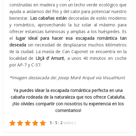
construidas en madera y con un techo verde ecológico que
ayuda a aislarnos del frío y del calor para potenciar nuestro
bienestar.
Las cabañas están
decoradas de estilo moderno
y romántico, aprovechando la luz solar al máximo para
ofrecer estancias luminosas y amplias a los huéspedes. Es
el
lugar ideal para hacer esa escapada romántica tan
deseada
sin necesidad de desplazarse muchos kilómetros
de la ciudad. La masía de Can Caponet se encuentra en la
localidad de
Lliçà d’ Amunt
, a unos 40 minutos en coche
por AP-7 y C-57.
*Imagen destacada de: Josep Moré Arqué vía VisualHunt
Ya puedes idear la escapada romántica perfecta en una
cabaña rodeada de la naturaleza que nos ofrece Cataluña.
¡No olvides compartir con nosotros tu experiencia en los
comentarios!
5
/
5
(
2
votos
)