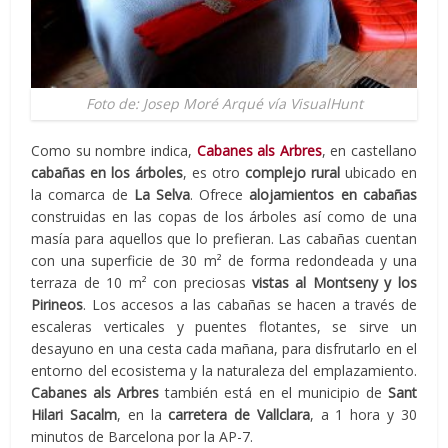
Foto de: Josep Moré Arqué vía VisualHunt
Como su nombre indica,
Cabanes als Arbres
, en castellano
cabañas en los árboles
, es otro
complejo rural
ubicado en
la comarca de
La Selva
. Ofrece
alojamientos en cabañas
construidas en las copas de los árboles así como de una
masía para aquellos que lo prefieran. Las cabañas cuentan
con una superficie de 30 m² de forma redondeada y una
terraza de 10 m² con preciosas
vistas al Montseny y los
Pirineos
. Los accesos a las cabañas se hacen a través de
escaleras verticales y puentes flotantes, se sirve un
desayuno en una cesta cada mañana, para disfrutarlo en el
entorno del ecosistema y la naturaleza del emplazamiento.
Cabanes als Arbres
también está en el municipio de
Sant
Hilari Sacalm
, en la
carretera de Vallclara
, a 1 hora y 30
minutos de Barcelona por la AP-7.