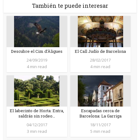
También te puede interesar
Descubre el Cim d’Àligues
El Call Judío de Barcelona
24/09/2019
28/02/2017
4 min read
4 min read
El laberinto de Horta: Entra,
Escapadas cerca de
saldrás sin rodeo…
Barcelona: La Garriga
04/12/2017
18/11/2017
3 min read
5 min read