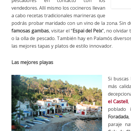
pescadores en contacto con los
vendedores. Allí mismo los cocineros llevan
a cabo recetas tradicionales marineras que
podrás probar maridado con un vino de la zona. Sin 
famosas gambas
, visitar el “
Espai del Peix
”, no olvidar 
o la olla de pescado. También hay en Palamós diverso
las mejores tapas y platos de estilo innovador.
Las mejores playas
Si buscas 
más calid
decepcio
el Castell
,
poblado 
Foradada
paraje na