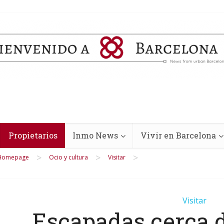
Propietarios
Inmo News
Vivir en Barcelona
>
>
>
Homepage
Ocio y cultura
Visitar
Visitar
Escapadas cerca d