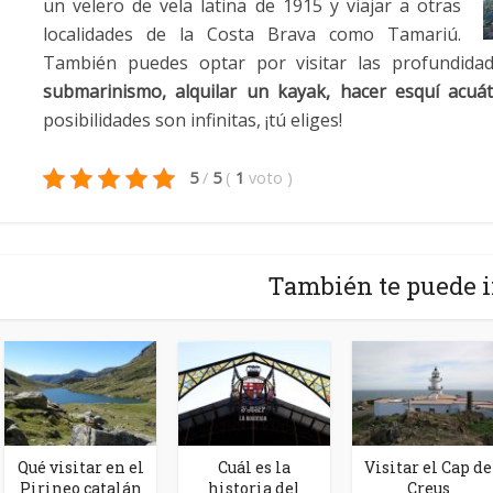
un velero de vela latina de 1915 y viajar a otras
localidades de la Costa Brava como Tamariú.
También puedes optar por visitar las profundidad
submarinismo, alquilar un kayak, hacer esquí acuáti
posibilidades son infinitas, ¡tú eliges!
5
/
5
(
1
voto
)
También te puede i
Qué visitar en el
Cuál es la
Visitar el Cap de
Pirineo catalán
historia del
Creus