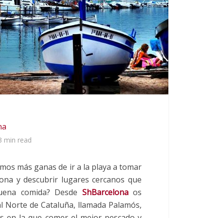
na
3 min read
emos más ganas de ir a la playa a tomar
lona y descubrir lugares cercanos que
 buena comida? Desde
ShBarcelona
os
al Norte de Cataluña, llamada Palamós,
cas en la que comer el mejor pescado y