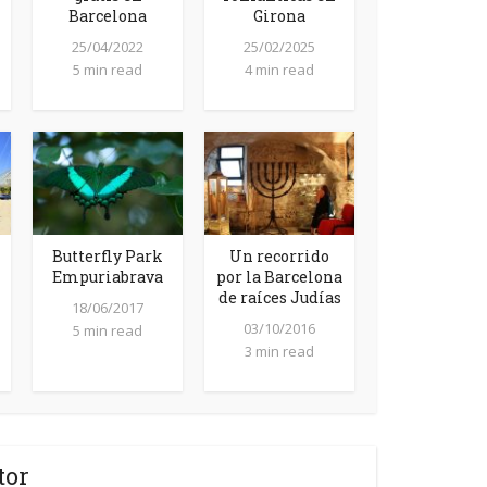
Barcelona
Girona
25/04/2022
25/02/2025
5 min read
4 min read
Butterfly Park
Un recorrido
Empuriabrava
por la Barcelona
de raíces Judías
18/06/2017
03/10/2016
5 min read
3 min read
tor