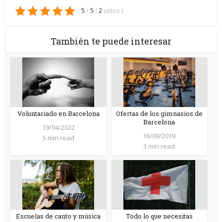
5
/
5
(
2
votos
)
También te puede interesar
Voluntariado en Barcelona
Ofertas de los gimnasios de
Barcelona
19/04/2022
16/09/2019
5 min read
3 min read
Escuelas de canto y música
Todo lo que necesitas