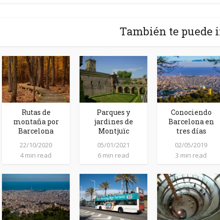
También te puede i
Rutas de
Parques y
Conociendo
montaña por
jardines de
Barcelona en
Barcelona
Montjuïc
tres días
22/10/2020
05/01/2021
02/05/2019
4 min read
6 min read
3 min read