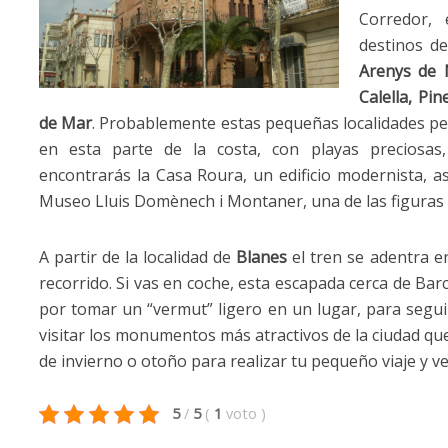
Corredor,
destinos d
Arenys de 
Calella, Pi
de Mar
. Probablemente estas pequeñas localidades pe
en esta parte de la costa, con playas preciosas
encontrarás la Casa Roura, un edificio modernista, a
Museo Lluis Domènech i Montaner, una de las figuras
A partir de la localidad de
Blanes
el tren se adentra en 
recorrido. Si vas en coche, esta escapada cerca de Ba
por tomar un “vermut” ligero en un lugar, para seguir
visitar los monumentos más atractivos de la ciudad que
de invierno o otoño para realizar tu pequeño viaje y v
5
/
5
(
1
voto
)