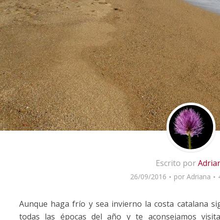
Escrito por
Adria
26/09/2016
por
Adriana
Aunque haga frío y sea invierno la costa catalana s
todas las épocas del año y te aconsejamos visit