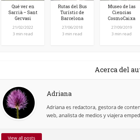
Qué ver en
Rutas del Bus
Museo de las
Sarrià – Sant
Turístic de
Ciencias
Gervasi
Barcelona
CosmoCaixa
21/02/2022
27/06/2018
27/09/2019
3 min read
3 min read
3 min read
Acerca del au
Adriana
Adriana es redactora, gestora de cont
web, analista de medios y viajera emped
View all posts