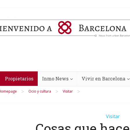
Propietarios
Inmo News
Vivir en Barcelona
>
>
>
Homepage
Ocio y cultura
Visitar
Visitar
Cosas que hace