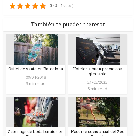
5
/
5
(
1
voto
)
También te puede interesar
Outlet de skate en Barcelona
Hoteles a buen precio con
gimnasio
09/04/2018
21/02/2022
3 min read
5 min read
Caterings de boda baratos en
Hacerse socio anual del Zoo