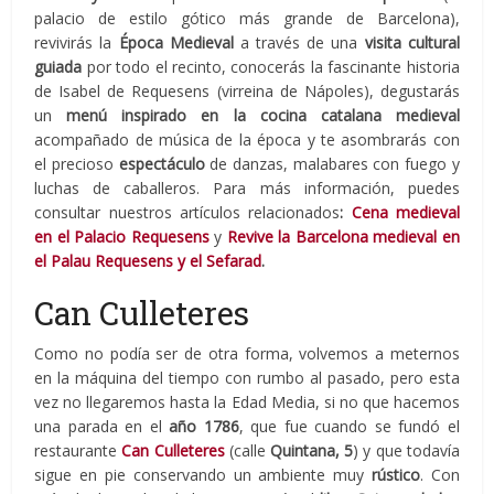
palacio de estilo gótico más grande de Barcelona),
revivirás la
Época Medieval
a través de una
visita cultural
guiada
por todo el recinto, conocerás la fascinante historia
de Isabel de Requesens (virreina de Nápoles), degustarás
un
menú inspirado en la cocina catalana medieval
acompañado de música de la época y te asombrarás con
el precioso
espectáculo
de danzas, malabares con fuego y
luchas de caballeros. Para más información, puedes
consultar nuestros artículos relacionados
:
Cena medieval
en el Palacio Requesens
y
Revive la Barcelona medieval en
el Palau Requesens y el Sefarad
.
Can Culleteres
Como no podía ser de otra forma, volvemos a meternos
en la máquina del tiempo con rumbo al pasado, pero esta
vez no llegaremos hasta la Edad Media, si no que hacemos
una parada en el
año 1786
, que fue cuando se fundó el
restaurante
Can Culleteres
(calle
Quintana, 5
) y que todavía
sigue en pie conservando un ambiente muy
rústico
. Con