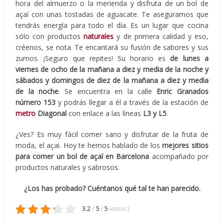
hora del almuerzo o la merienda y disfruta de un bol de
açaí con unas tostadas de aguacate. Te aseguramos que
tendrás energía para todo el día. Es un lugar que cocina
sólo con productos
naturales
y de primera calidad y eso,
créenos, se nota. Te encantará su fusión de sabores y sus
zumos. ¡Seguro que repites! Su horario es
de lunes a
viernes de ocho de la mañana a diez y media de la noche y
sábados y domingos de diez de la mañana a diez y media
de la noche
. Se encuentra en la calle
Enric Granados
número 153
y podrás llegar a él a través de la estación de
metro
Diagonal
con enlace a las líneas
L3 y L5
.
¿Ves? Es muy fácil comer sano y disfrutar de la fruta de
moda, el açai. Hoy te hemos hablado de los
mejores sitios
para comer un bol de açaí en Barcelona
acompañado por
productos naturales y sabrosos.
¿Los has probado? Cuéntanos qué tal te han parecido.
3.2
/
5
(
5
votos
)