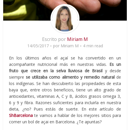
Escrito por
Miriam M
14/05/2017
por
Miriam M
4 min read
En los últimos años el açaí se ha convertido en un
acompañante nutricional más en nuestras vidas.
Es un
fruto que crece en la selva lluviosa de Brasil
y desde
siempre
se utilizaba como alimento y remedio natural
de
los indígenas. Se han descubierto las propiedades de esta
baya que, entre otros beneficios, tiene un alto grado de
antioxidantes, vitaminas A, C y B, ácidos grasos omega 3,
6 y 9 y fibra. Razones suficientes para incluirla en nuestra
dieta, ¿no? Pues estás de suerte. En este artículo de
ShBarcelona
te vamos a hablar de los mejores sitios para
comer un bol de açai en Barcelona. ¿Te apuntas?