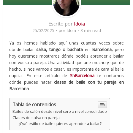
Escrito por
Idoia
25/02/2025
por
Idoia
3 min read
Ya os hemos hablado aquí unas cuantas veces sobre
dónde bailar
salsa, tango o bachata
en
Barcelona,
pero
hoy queremos mostraros dónde podéis aprender a bailar
con vuestra pareja
.
Una actividad que une mucho y que de
hecho, si nos vamos a casar, es importante de cara al baile
nupcial. En este artículo de
ShBarcelona
te contamos
dónde puedes hacer
clases de baile con tu pareja en
Barcelona
.
Tabla de contenidos
Bailes de salón desde nivel cero a nivel consolidado
Clases de salsa en pareja
¿Qué estilo de baile quieres aprender a bailar?