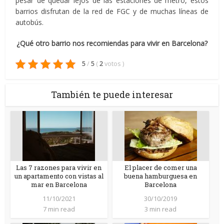
pesar de quedar lejos de las estaciones de metro, estos
barrios disfrutan de la red de FGC y de muchas líneas de
autobús.
¿Qué otro barrio nos recomiendas para vivir en Barcelona?
5
/
5
(
2
votos
)
También te puede interesar
Las 7 razones para vivir en
El placer de comer una
un apartamento con vistas al
buena hamburguesa en
mar en Barcelona
Barcelona
11/10/2021
30/10/2019
7 min read
3 min read