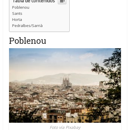
Tabla de contenidos
Poblenou
Sants
Horta
Pedralbes/Sarrià
Poblenou
Foto vía Pixabay