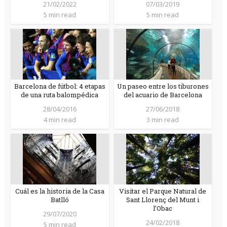
21/02/2022
07/03/2019
5 min read
5 min read
Barcelona de fútbol: 4 etapas
Un paseo entre los tiburones
de una ruta balompédica
del acuario de Barcelona
28/04/2016
27/06/2018
4 min read
3 min read
Cuál es la historia de la Casa
Visitar el Parque Natural de
Batlló
Sant Llorenç del Munt i
l’Obac
29/07/2020
24/02/2018
5 min read